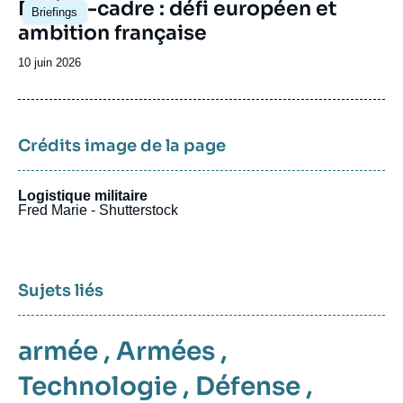
Image
Nation-cadre : défi européen et
Briefings
principale
ambition française
Date
10 juin 2026
de
publication
Crédits image de la page
Logistique militaire
Fred Marie - Shutterstock
Sujets liés
armée
,
Armées
,
Technologie
,
Défense
,