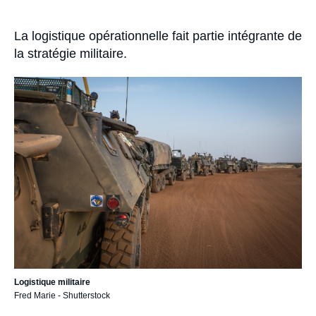
Se connecter
Accroche
La logistique opérationnelle fait partie intégrante de
Nous soutenir
la stratégie militaire.
Image
principale
Logistique militaire
Fred Marie - Shutterstock