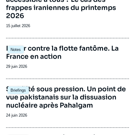
frappes iraniennes du printemps
2026
Date
15 juillet 2026
de
publication
Image
Lutter contre la flotte fantôme. La
Notes
principale
France en action
Date
29 juin 2026
de
publication
Image
Stabilité sous pression. Un point de
Briefings
principale
vue pakistanais sur la dissuasion
nucléaire après Pahalgam
Date
24 juin 2026
de
publication