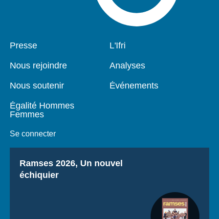
Pied
Presse
Navigation
L'Ifri
de
principale
page
Nous rejoindre
Analyses
Nous soutenir
Événements
Égalité Hommes
Femmes
Se connecter
Titre
Ramses 2026, Un nouvel
échiquier