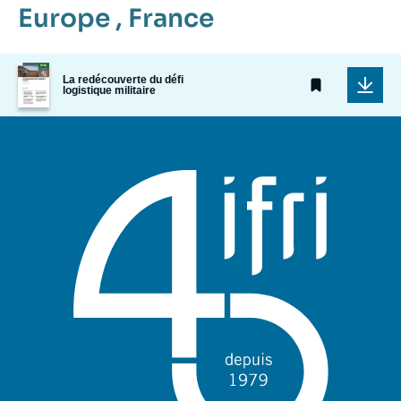
Europe
,
France
Image
La redécouverte du défi
de
logistique militaire
couverture
de
la
publication