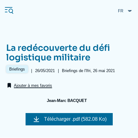
Aller
Panneau de gestion des cookies
au
contenu
principal
La redécouverte du défi
Navigation
logistique militaire
principale
L'Ifri
Briefings
|
Date
26/05/2021
|
Références
Briefings de l'Ifri, 26 mai 2021
de
publication
Ajouter à mes favoris
Analyses
À propos de l'Ifri
Recherches fréquentes
Jean-Marc BACQUET
Événements
L'Ifri en bref
Proche-Orient
Image
de
Télécharger
.pdf (582.08 Ko)
couverture
de
la
publication