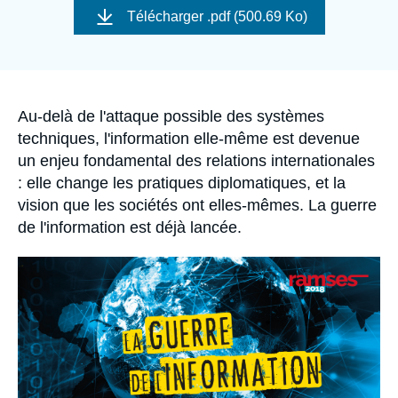
Se connecter
Télécharger
.pdf (500.69 Ko)
Nous soutenir
Accroche
Au-delà de l'attaque possible des systèmes
techniques, l'information elle-même est devenue
un enjeu fondamental des relations internationales
: elle change les pratiques diplomatiques, et la
vision que les sociétés ont elles-mêmes. La guerre
de l'information est déjà lancée.
Image
principale