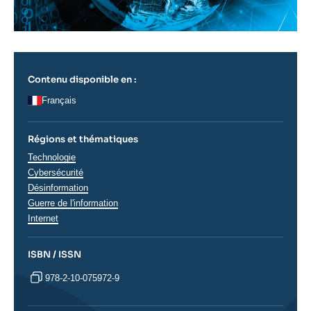
Contenu disponible en :
Français
Régions et thématiques
Thématiques
Technologie
analyses
Cybersécurité
Désinformation
Guerre de l'information
Internet
ISBN / ISSN
978-2-10-075972-9