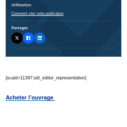
Utilisation
Comment citer cette publication
Partager
Corps
analyses
[scald=11397:sdl_editor_representation]
Acheter
l'ouvrage