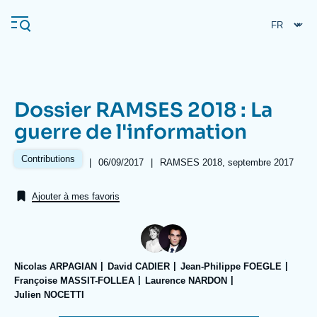
Aller
Panneau de gestion des cookies
au
contenu
principal
Dossier RAMSES 2018 : La
Navigation
guerre de l'information
principale
L'Ifri
Contributions
|
Date
06/09/2017
|
Références
RAMSES 2018, septembre 2017
de
publication
Ajouter à mes favoris
Analyses
À propos de l'Ifri
Recherches fréquentes
Événements
L'Ifri en bref
Proche-Orient
Nicolas ARPAGIAN
David CADIER
Jean-Philippe FOEGLE
Françoise MASSIT-FOLLEA
Laurence NARDON
Julien NOCETTI