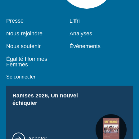
Pied
Presse
Navigation
L'Ifri
de
principale
page
Nous rejoindre
Analyses
Nous soutenir
Événements
Égalité Hommes
Femmes
Se connecter
Titre
Ramses 2026, Un nouvel
échiquier
Lien
Acheter