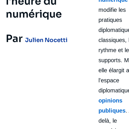
l'heure du
modifie les
numérique
pratiques
diplomatiqu
Par
Julien Nocetti
classiques, 
rythme et l
supports. M
elle élargit 
l'espace
diplomatiqu
opinions
publiques
.
delà, le