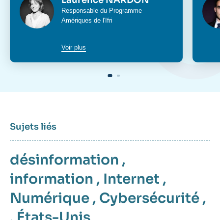
Laurence NARDON
Intitulé
Responsable du
Programme
du
Amériques
de l'Ifri
poste
Voir plus
Sujets liés
désinformation
,
information
,
Internet
,
Numérique
,
Cybersécurité
,
,
États-Unis