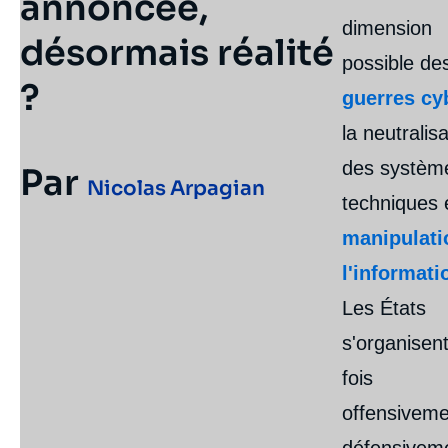
annoncée,
dimension
désormais réalité
possible de
?
guerres cy
la neutralis
des systèm
Par
Nicolas Arpagian
techniques e
manipulati
l'informati
Les États
s'organisent
fois
offensiveme
défensivem