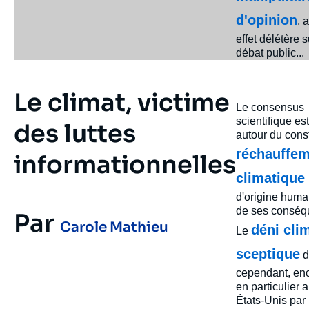
d'opinion
, 
effet délétère s
débat public...
Le climat, victime
Le consensus
scientifique es
des luttes
autour du cons
réchauffe
informationnelles
climatique
d'origine huma
de ses conséq
Par
Carole Mathieu
déni cli
Le
sceptique
d
cependant, en
en particulier 
États-Unis par 