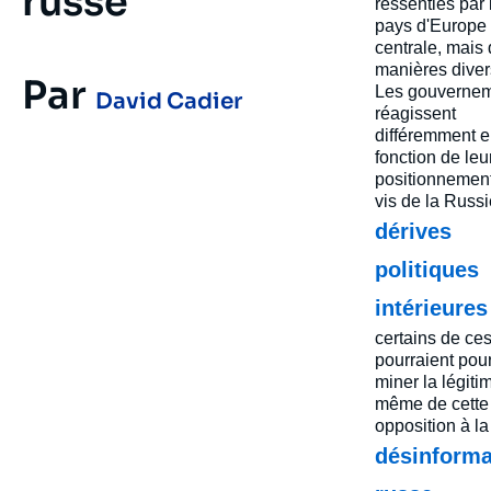
russe
ressenties par 
pays d'Europe
centrale, mais
manières diver
Par
Les gouverne
David Cadier
réagissent
différemment 
fonction de leu
positionnement
vis de la Russi
dérives
politiques
intérieures
certains de ce
pourraient pour
miner la légitim
même de cette
opposition à la
désinforma