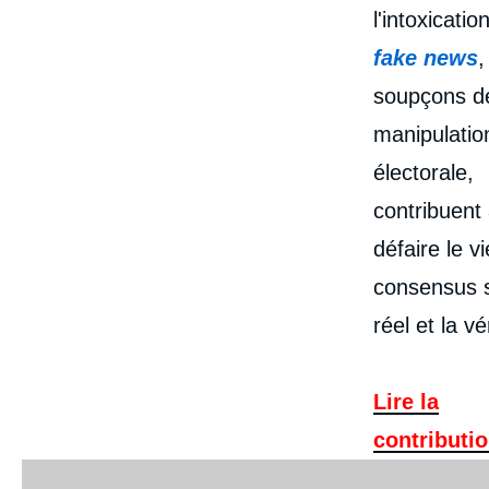
l'intoxicatio
fake news
,
soupçons d
manipulatio
électorale,
contribuent
défaire le v
consensus s
réel et la vér
Lire la
contributi