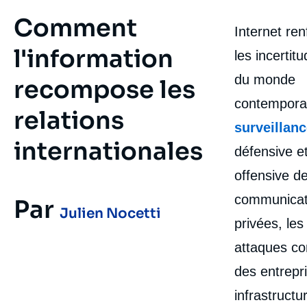
Comment
Internet ren
l'information
les incertit
du monde
recompose les
contempora
relations
surveillan
internationales
défensive e
offensive d
communicat
Par
Julien Nocetti
privées, les
attaques co
des entrepr
infrastructu