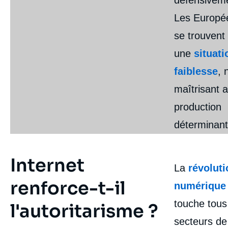
Les Europé
se trouvent
une
situati
faiblesse
, 
maîtrisant 
production
déterminant
Internet
Nicolas ARPAGIAN, David CADIER, Jean-
La
révoluti
Philippe FOEGLE, Françoise MASSIT-
renforce-t-il
FOLLEA, Laurence NARDON, Julien
numérique
NOCETTI, « Dossier RAMSES 2018 : La
touche tous
guerre de l'information », Contributions, Ifri,
l'autoritarisme ?
6 septembre 2017.
secteurs de
Copier