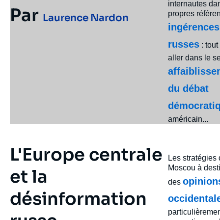
internautes da
Par
propres référe
Laurence Nardon
ingérences
russes
: tou
aller dans le s
affaibliss
du débat
démocrati
américain...
L'Europe centrale
Les stratégies
Moscou à desti
et la
opinion
des
désinformation
occidental
particulièreme