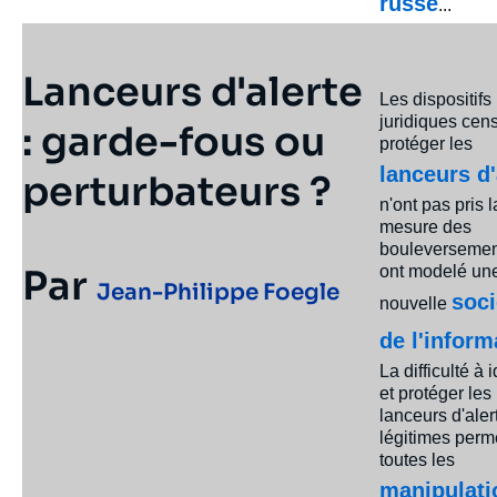
russe
...
Lanceurs d'alerte
Les dispositifs
juridiques cen
: garde-fous ou
protéger les
lanceurs d'
perturbateurs ?
n'ont pas pris l
mesure des
bouleversemen
Par
ont modelé un
Jean-Philippe Foegle
soci
nouvelle
de l'inform
La difficulté à i
et protéger les
lanceurs d'aler
légitimes perm
toutes les
manipulati