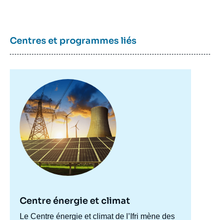
Corps
analyses
Centres et programmes liés
Image
principale
Centre énergie et climat
Accroche
Le Centre énergie et climat de l’Ifri mène des