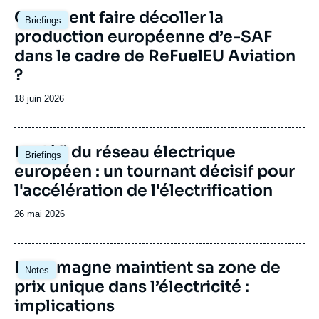
Copinschi », Contributions, Ifri, 15
Image
Comment faire décoller la
septembre 2005.
Briefings
principale
production européenne d’e-SAF
Copier
dans le cadre de ReFuelEU Aviation
?
Date
18 juin 2026
de
publication
Image
Le défi du réseau électrique
Briefings
principale
européen : un tournant décisif pour
l'accélération de l'électrification
Date
26 mai 2026
de
publication
Image
L’Allemagne maintient sa zone de
Notes
principale
prix unique dans l’électricité :
implications