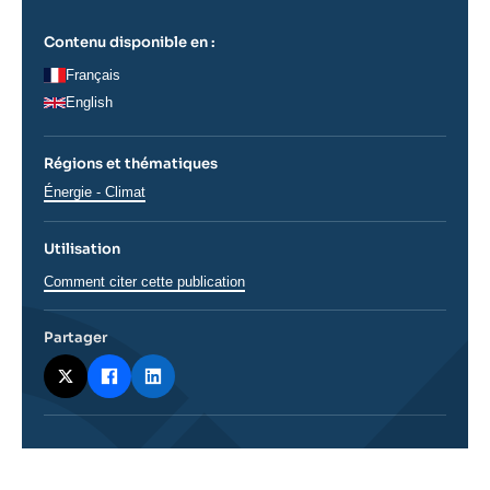
Se connecter
Contenu disponible en :
Nous soutenir
Français
English
Régions et thématiques
Thématiques
Énergie - Climat
analyses
Utilisation
Comment citer cette publication
Partager