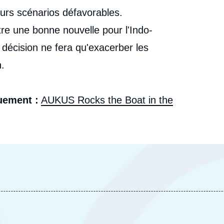
ce n'est pas une bonne nouvelle », Éditoriaux, Lettre
du Centre Asie, Ifri, 29 septembre 2021.
uturs scénarios défavorables.
cation
Copier
tre une bonne nouvelle pour l'Indo-
 décision ne fera qu'exacerber les
n.
uement :
AUKUS Rocks the Boat in the