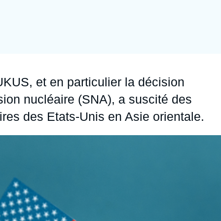
Ramses
Europe
R
S
Politique étrangère
Russie - Eurasie
D
T
Podcast
Afrique du Nord et Moyen-Orient
KUS, et en particulier la décision
sion nucléaire (SNA), a suscité des
ires des Etats-Unis en Asie orientale.