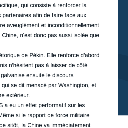
ifique, qui consiste à renforcer la
s partenaires afin de faire face aux
re aveuglément et inconditionnellement
a Chine, n'est donc pas aussi isolée que
hétorique de Pékin. Elle renforce d’abord
nis n’hésitent pas à laisser de côté
e galvanise ensuite le discours
, qui se dit menacé par Washington, et
me extérieur.
S a eu un effet performatif sur les
Même si le rapport de force militaire
e
Marc JULIENNE, « AUKUS secoue l’Indo-Pacifique, et
de sitôt, la Chine va immédiatement
erture