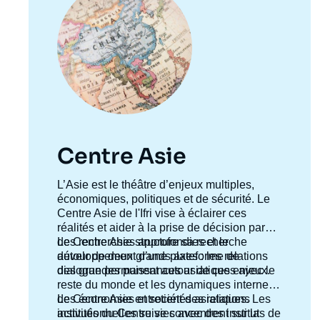
Centre Asie
Accroche
L’Asie est le théâtre d’enjeux multiples,
centre
économiques, politiques et de sécurité. Le
Centre Asie de l'Ifri vise à éclairer ces
réalités et aider à la prise de décision par
des recherches approfondies et le
Le Centre Asie structure sa recherche
développement d’une plateforme de
autour de deux grands axes : les relations
dialogue permanent autour de ces enjeux.
des grandes puissances asiatiques avec le
reste du monde et les dynamiques internes
des économies et sociétés asiatiques. Les
Le Centre Asie entretient des relations
activités du Centre se concentrent sur la
institutionnelles suivies avec des instituts de