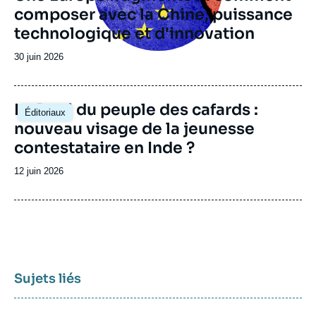
composer avec la Chine, puissance
technologique et d'innovation
Date
30 juin 2026
de
publication
Image
Le Parti du peuple des cafards :
Éditoriaux
principale
nouveau visage de la jeunesse
contestataire en Inde ?
Date
12 juin 2026
de
publication
Sujets liés