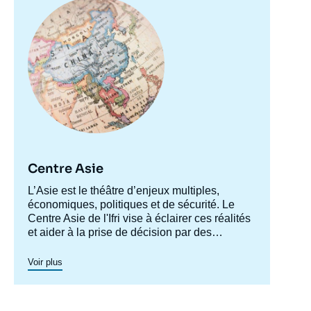
Image
principale
Centre Asie
Accroche
L’Asie est le théâtre d’enjeux multiples,
centre
économiques, politiques et de sécurité. Le
Centre Asie de l'Ifri vise à éclairer ces réalités
et aider à la prise de décision par des
recherches approfondies et le développement
Le Centre Asie structure sa recherche autour
d’une plateforme de dialogue permanent
de deux grands axes : les relations des
Voir plus
autour de ces enjeux.
grandes puissances asiatiques avec le reste
du monde et les dynamiques internes des
économies et sociétés asiatiques. Les
Le Centre Asie entretient des relations