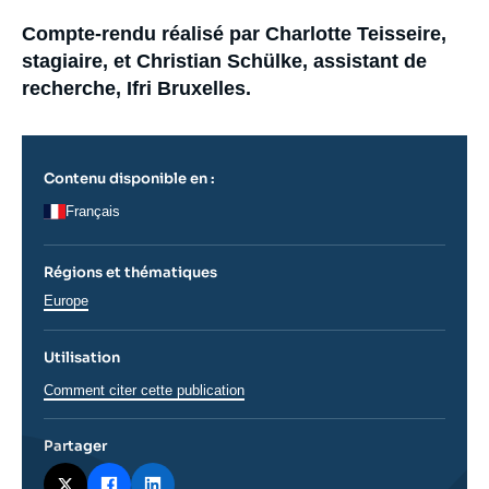
la
Se connecter
publication
Accroche
Compte-rendu réalisé par Charlotte Teisseire,
stagiaire, et Christian Schülke, assistant de
Nous soutenir
recherche, Ifri Bruxelles.
Contenu disponible en :
Français
Régions et thématiques
Régions
Europe
Utilisation
Comment citer cette publication
Partager