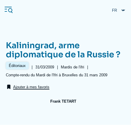
Aller
Panneau de gestion des cookies
au
contenu
principal
Kaliningrad, arme
Navigation
diplomatique de la Russie ?
principale
L'Ifri
Éditoriaux
|
Date
31/03/2009
|
Référence
Mardis de l'ifri
|
de
taxonomie
Références
Compte-rendu du Mardi de l'Ifri à Bruxelles du 31 mars 2009
publication
collections
Analyses
Ajouter à mes favoris
À propos de l'Ifri
Recherches fréquentes
Frank TETART
Événements
L'Ifri en bref
Proche-Orient
Image
de
couverture
de