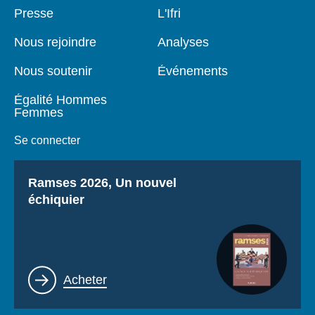
Pied
Presse
Navigation
L'Ifri
de
principale
page
Nous rejoindre
Analyses
Nous soutenir
Événements
Égalité Hommes
Femmes
Se connecter
Titre
Ramses 2026, Un nouvel
échiquier
Lien
Acheter