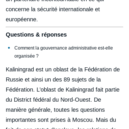
Image
de
concerne la sécurité internationale et
couverture
de
européenne.
la
publication
Questions & réponses
Comment la gouvernance administrative est-elle
Frank TETART, « Kaliningrad, arme
organisée ?
diplomatique de la Russie ? », Éditoriaux,
Mardis de l'ifri, Ifri, 31 mars 2009.
Copier
Kaliningrad est un oblast de la Fédération de
Russie et ainsi un des 89 sujets de la
Fédération. L’oblast de Kaliningrad fait partie
du District fédéral du Nord-Ouest. De
manière générale, toutes les questions
importantes sont prises à Moscou. Mais du