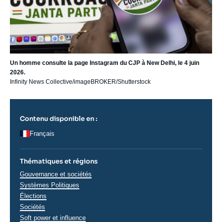
Un homme consulte la page Instagram du CJP à New Delhi, le 4 juin
2026.
Infinity News Collective/imageBROKER/Shutterstock
Contenu disponible en :
Français
Thématiques et régions
Thématiques
Gouvernance et sociétés
analyses
Systèmes Politiques
Élections
Sociétés
Soft power et influence