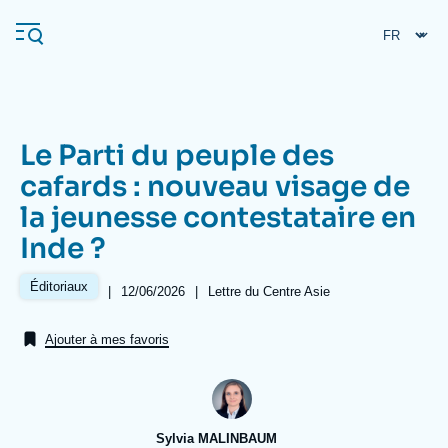
Aller
Panneau de gestion des cookies
au
contenu
principal
Le Parti du peuple des
Navigation
cafards : nouveau visage de
principale
la jeunesse contestataire en
L'Ifri
Inde ?
Analyses
Éditoriaux
|
Date
12/06/2026
|
Référence
Lettre du Centre Asie
de
taxonomie
À propos de l'Ifri
Recherches fréquentes
publication
collections
Ajouter à mes favoris
Événements
L'Ifri en bref
Proche-Orient
Sylvia MALINBAUM