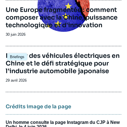
Une Europe fragmentée : comment
composer avec la Chine, puissance
technologique et d'innovation
Date
30 juin 2026
de
publication
Image
L'essor des véhicules électriques en
Briefings
principale
Chine et le défi stratégique pour
l'industrie automobile japonaise
Date
29 avril 2026
de
publication
Crédits image de la page
Un homme consulte la page Instagram du CJP à New
Delhi, le 4 juin 2026.