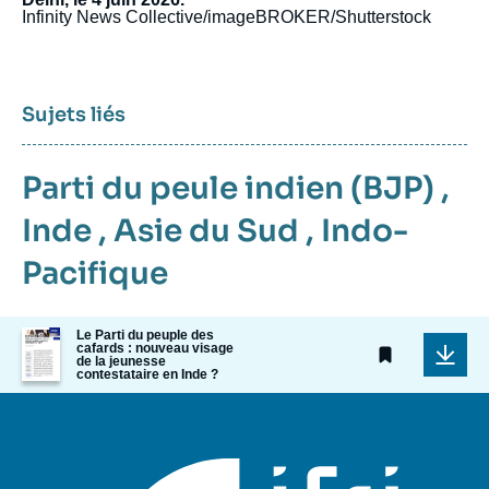
Infinity News Collective/imageBROKER/Shutterstock
Sujets liés
Parti du peule indien (BJP)
,
Inde
,
Asie du Sud
,
Indo-
Pacifique
Image
Le Parti du peuple des
cafards : nouveau visage
de
de la jeunesse
couverture
contestataire en Inde ?
de
la
publication