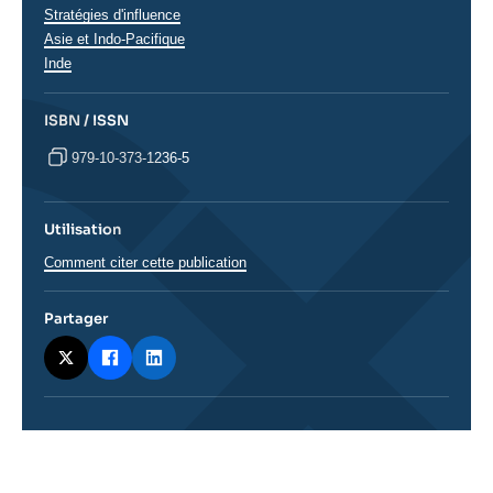
Stratégies d'influence
Régions
Asie et Indo-Pacifique
Inde
ISBN / ISSN
979-10-373-1236-5
Utilisation
Comment citer cette publication
Partager