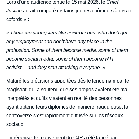
body
Lors d’une audience tenue le 15 mai 2026, le
Chief
Justice
aurait comparé certains jeunes chômeurs à des «
cafards » :
« There are youngsters like cockroaches, who don’t get
any employment and don’t have any place in the
profession. Some of them become media, some of them
become social media, some of them become RTI
activist… and they start attacking everyone. »
Malgré les précisions apportées dès le lendemain par le
magistrat, qui a soutenu que ses propos avaient été mal
interprétés et qu’ils visaient en réalité des personnes
ayant obtenu leurs diplômes de manière frauduleuse, la
controverse s’est rapidement diffusée sur les réseaux
sociaux.
En réponse, le mouvement du CJP a été lancé par