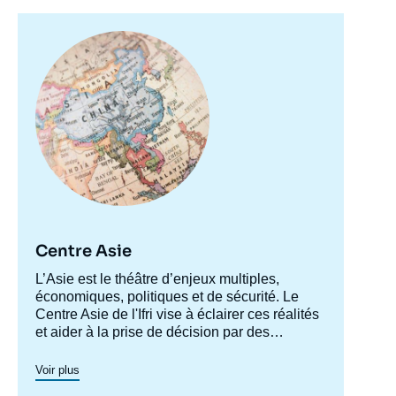
Image
principale
Centre Asie
Accroche
L’Asie est le théâtre d’enjeux multiples,
centre
économiques, politiques et de sécurité. Le
Centre Asie de l'Ifri vise à éclairer ces réalités
et aider à la prise de décision par des
recherches approfondies et le développement
Le Centre Asie structure sa recherche autour
d’une plateforme de dialogue permanent
de deux grands axes : les relations des
Voir plus
autour de ces enjeux.
grandes puissances asiatiques avec le reste