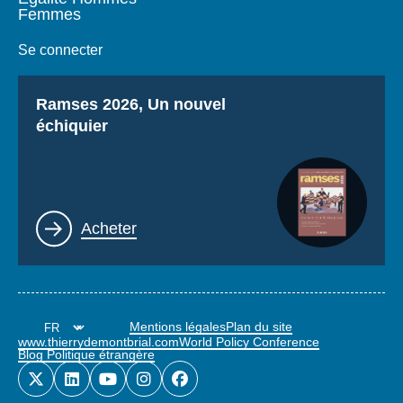
Femmes
Se connecter
Titre
Ramses 2026, Un nouvel
échiquier
Lien
Acheter
Mentions légales
Plan du site
www.thierrydemontbrial.com
World Policy Conference
Blog Politique étrangère