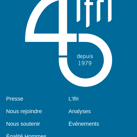
Pied
Presse
Navigation
L'Ifri
de
principale
page
Nous rejoindre
Analyses
Nous soutenir
Événements
Égalité Hommes