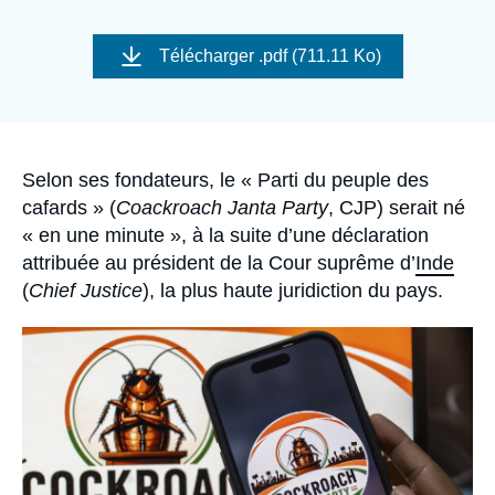
Se connecter
Image
de
Télécharger
.pdf (711.11 Ko)
Nous soutenir
couverture
de
la
publication
Accroche
Selon ses fondateurs, le « Parti du peuple des
cafards » (
Coackroach Janta Party
, CJP) serait né
« en une minute », à la suite d’une déclaration
attribuée au président de la Cour suprême d’
Inde
(
Chief Justice
), la plus haute juridiction du pays.
Image
principale