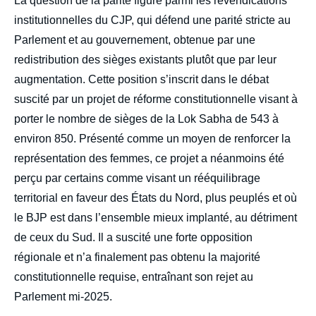
La question de la parité figure parmi les revendications
institutionnelles du CJP, qui défend une parité stricte au
Parlement et au gouvernement, obtenue par une
Sylvia MALINBAUM, « Le Parti du peuple
redistribution des sièges existants plutôt que par leur
des cafards : nouveau visage de la
augmentation. Cette position s’inscrit dans le débat
jeunesse contestataire en Inde ? »,
suscité par un projet de réforme constitutionnelle visant à
Éditoriaux, Lettre du Centre Asie, Ifri, 12 juin
2026.
porter le nombre de sièges de la Lok Sabha de 543 à
Copier
environ 850. Présenté comme un moyen de renforcer la
représentation des femmes, ce projet a néanmoins été
perçu par certains comme visant un rééquilibrage
territorial en faveur des États du Nord, plus peuplés et où
le BJP est dans l’ensemble mieux implanté, au détriment
de ceux du Sud. Il a suscité une forte opposition
régionale et n’a finalement pas obtenu la majorité
constitutionnelle requise, entraînant son rejet au
Parlement mi-2025.