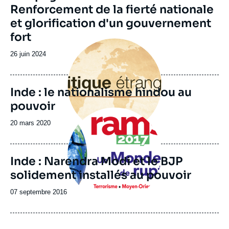
Renforcement de la fierté nationale
et glorification d'un gouvernement
fort
Image
principale
Date
26 juin 2024
de
publication
Inde : le nationalisme hindou au
pouvoir
Image
principale
Date
20 mars 2020
de
publication
Inde : Narendra Modi et le BJP
solidement installés au pouvoir
Date
07 septembre 2016
de
publication