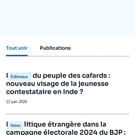
Se connecter
Nous soutenir
Tout voir
Publications
Image
Le Parti du peuple des cafards :
Éditoriaux
principale
nouveau visage de la jeunesse
contestataire en Inde ?
Date
12 juin 2026
de
publication
Image
La politique étrangère dans la
Notes
principale
campagne électorale 2024 du BJP :