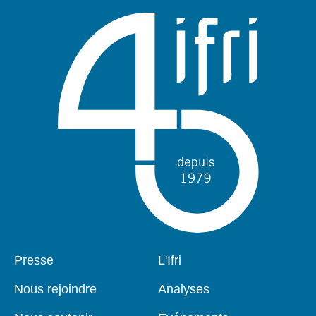
Pied
Presse
Navigation
L'Ifri
de
principale
page
Nous rejoindre
Analyses