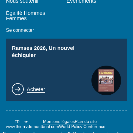
Nous soutenir
Événements
Égalité Hommes
Femmes
Se connecter
Titre
Ramses 2026, Un nouvel
échiquier
Lien
Acheter
Mentions légales
Plan du site
www.thierrydemontbrial.com
World Policy Conference
Blog Politique étrangère