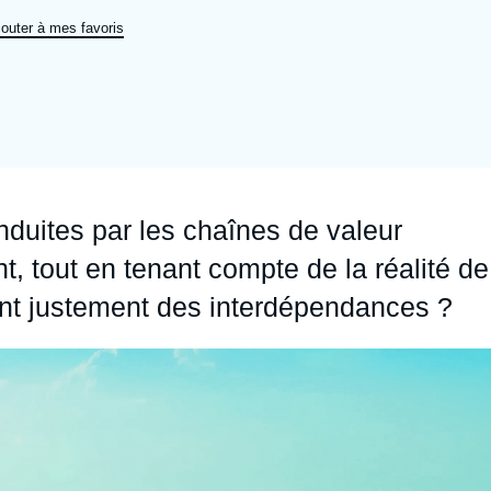
Ramses
Europe
R
S
jouter à mes favoris
Politique étrangère
Russie - Eurasie
D
T
Podcast
Afrique du Nord et Moyen-Orient
nduites par les chaînes de valeur
, tout en tenant compte de la réalité de
ent justement des interdépendances ?