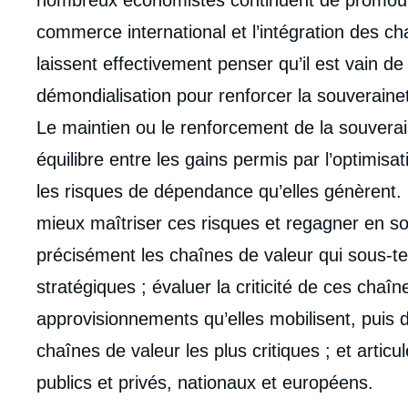
nombreux économistes continuent de promou
commerce international et l’intégration des c
laissent effectivement penser qu’il est vain d
démondialisation pour renforcer la souverain
Le maintien ou le renforcement de la souvera
équilibre entre les gains permis par l’optimis
les risques de dépendance qu’elles génèrent.
mieux maîtriser ces risques et regagner en sou
précisément les chaînes de valeur qui sous-te
stratégiques ; évaluer la criticité de ces chaîn
approvisionnements qu’elles mobilisent, puis d
chaînes de valeur les plus critiques ; et articul
Imag
publics et privés, nationaux et européens.
de
couv