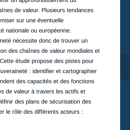
voir un approfondissement du
haînes de valeur. Plusieurs tendances
e miser sur une éventuelle
eté nationale ou européenne.
ineté nécessite donc de trouver un
ation des chaînes de valeur mondiales et
 Cette étude propose des pistes pour
veraineté : identifier et cartographier
ndent des capacités et des fonctions
es de valeur à travers les actifs et
éfinir des plans de sécurisation des
er le rôle des différents acteurs :
e
Paul HERAULT, « Comment renforcer la souveraineté
erture