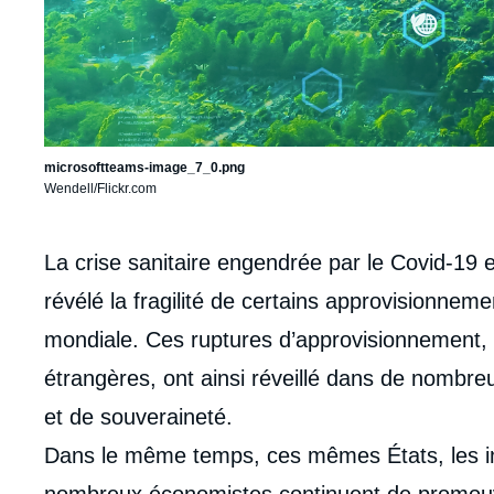
microsoftteams-image_7_0.png
Wendell/Flickr.com
Corps
La crise sanitaire engendrée par le Covid-19 
analyses
révélé la fragilité de certains approvisionnem
mondiale. Ces ruptures d’approvisionnement,
étrangères, ont ainsi réveillé dans de nombre
et de souveraineté.
Dans le même temps, ces mêmes États, les ins