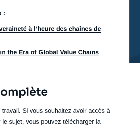
à l’heure des chaînes de valeur mondiales ? »,
Études, Ifri, 14 décembre 2021.
 :
cation
Copier
eraineté à l’heure des chaînes de
in the Era of Global Value Chains
 complète
travail. Si vous souhaitez avoir accès à
 le sujet, vous pouvez télécharger la