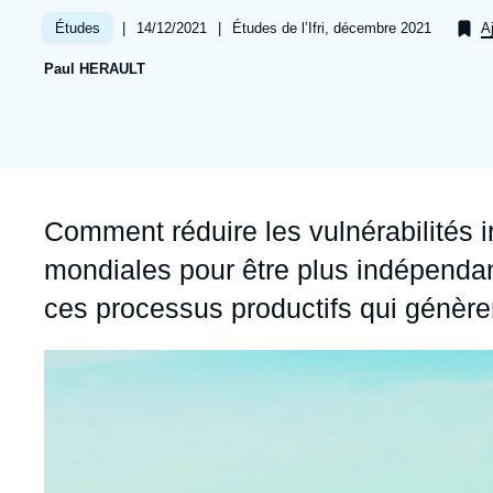
Jeudi 17 septembre 2026 17:30
Partenariats et réseaux
Intelligence artificielle
|
Date
14/12/2021
|
Références
Études de l’Ifri, décembre 2021
Études
A
de
Nous soutenir en tant que professionnel
Guerre en Ukraine
Paul HERAULT
publication
OTAN
Accroche
Comment réduire les vulnérabilités i
mondiales pour être plus indépendant
ces processus productifs qui génèr
Image
principale