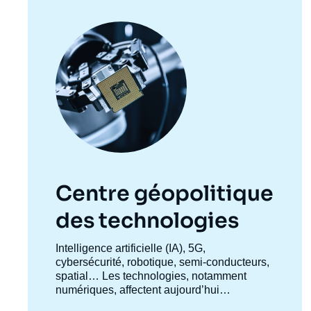
Image
principale
Centre géopolitique
des technologies
Accroche
Intelligence artificielle (IA), 5G,
centre
cybersécurité, robotique, semi-conducteurs,
spatial… Les technologies, notamment
numériques, affectent aujourd’hui
profondément l’ensemble des activités