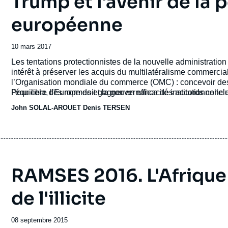
Trump et l'avenir de la
européenne
Date
10 mars 2017
de
Accroche
Les tentations protectionnistes de la nouvelle administration
publication
intérêt à préserver les acquis du multilatéralisme commercial
l’Organisation mondiale du commerce (OMC) : concevoir des 
l’équilibre des normes et la gouvernance des accords concl
Pour cela, l’Europe doit gagner en efficacité institutionnelle e
John SOLAL-AROUET Denis TERSEN
RAMSES 2016. L'Afrique 
de l'illicite
Date
08 septembre 2015