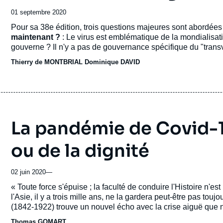
Date
01 septembre 2020
de
Accroche
Pour sa 38e édition, trois questions majeures sont abordée
publication
maintenant ?
: Le virus est emblématique de la mondialisatio
gouverne ? Il n'y a pas de gouvernance spécifique du "trans
environnement, techniques informationnelles...
Europe : se r
Thierry de MONTBRIAL
Dominique DAVID
européen est en demi-teinte : pâle et décisif, inévitable. Se 
vivoter comme simple filet de sécurité : voilà l’option qui es
arabe : 10 ans après le faux printemps :
La décennie post-
sens : renforcement du contrôle sur les sociétés, aggravatio
catastrophique, division profonde de sociétés en révolte
.
La pandémie de Covid-19
ou de la dignité
02 juin 2020
—
Accroche
« Toute force s'épuise ; la faculté de conduire l'Histoire n'es
l'Asie, il y a trois mille ans, ne la gardera peut-être pas toujo
(1842-1922) trouve un nouvel écho avec la crise aiguë que 
Thomas GOMART