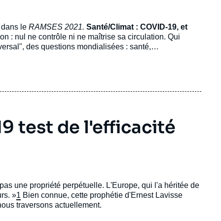
s dans le
RAMSES 2021.
Santé/Climat : COVID-19, et
n : nul ne contrôle ni ne maîtrise sa circulation. Qui
versal", des questions mondialisées : santé,
efaire ou se défaire :
Comme toujours, le bilan
refaire ou se défaire, se penser comme projet politique ou
t devant la Conférence sur l’avenir de l’Europe.
Monde
printemps et la crise du coronavirus vont dans le même
n du poids des régimes autoritaires, situation économique
 test de l'efficacité
t pas une propriété perpétuelle. L'Europe, qui l'a héritée de
urs. »
1
Bien connue, cette prophétie d'Ernest Lavisse
nous traversons actuellement.