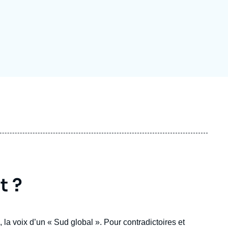
ecrutement
écurité - Défense
ocuments de référence
echnologie
t ?
, la voix d’un « Sud global ». Pour contradictoires et