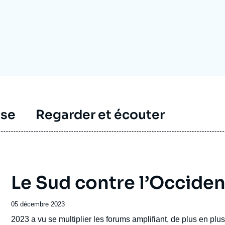
Ramses
Europe
R
S
Politique étrangère
Russie - Eurasie
D
T
Podcast
Afrique du Nord et Moyen-Orient
sse
Regarder et écouter
Le Sud contre l’Occiden
Date
05 décembre 2023
de
Accroche
2023 a vu se multiplier les forums amplifiant, de plus en plus
publication