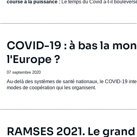
course à la puissance :
Le temps du Covid a-t-il boulevers
désormais déterminants : technologiques, financiers, militaire
soviétique :
30 ans après l'effondrement de l'Union des rép
politique et l'économie russes sont-ils stables ?
COVID-19 : à bas la mond
l'Europe ?
Date
07 septembre 2020
de
Accroche
Au-delà des systèmes de santé nationaux, le COVID-19 inter
publication
modes de coopération qui les organisent.
RAMSES 2021. Le grand