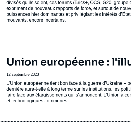
divisés qu’ils soient, ces forums (Brics+, OCS, G20, group
expriment de nouveaux rapports de force, et surtout de nouve
puissances hier dominantes et privilégiant les intérêts d’É
mouvants, encore incertains.
Union européenne : l'ill
Date
12 septembre 2023
de
Accroche
L’Union européenne tient bon face à la guerre d’Ukraine – pe
publication
dernière aura-t-elle à long terme sur les institutions, les pol
faire face aux élargissements qui s’annoncent. L’Union a cert
et technologiques communes.