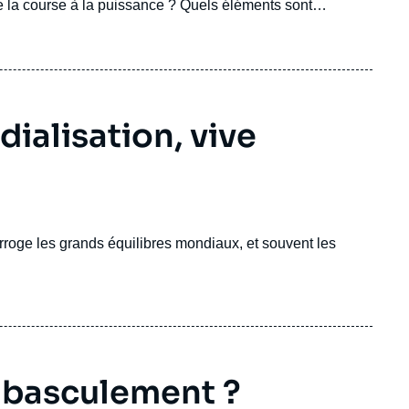
é la course à la puissance ? Quels éléments sont
s, culturels ?
30 ans après la chute, l'espace post-
ubliques socialistes soviétiques (URSS), le régime
ialisation, vive
roge les grands équilibres mondiaux, et souvent les
 basculement ?