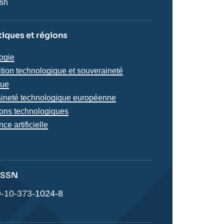
ish
iques et régions
iques
ogie
s
tion technologique et souveraineté
que
ineté technologique européenne
ions technologiques
nce artificielle
s
 ISSN
-10-373-1024-8