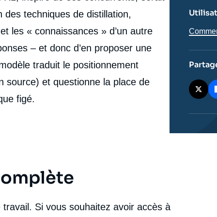
Briefings, Ifri, 26 mars 2025.
Copier
Utilisa
des techniques de distillation,
cation
 et les « connaissances » d’un autre
Comment 
éponses – et donc d’en proposer une
 modèle traduit le positionnement
Partag
n source) et questionne la place de
que figé.
 complète
travail. Si vous souhaitez avoir accès à