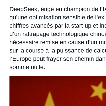
Jeudi 17 septembre 2026 17:30
Partenariats et réseaux
Intelligence artificielle
Accroche
DeepSeek, érigé en champion de l’IA
Nous soutenir en tant que professionnel
Guerre en Ukraine
qu’une optimisation sensible de l’ex
OTAN
chiffres avancés par la start-up et in
d’un rattrapage technologique chino
nécessaire remise en cause d’un m
sur la course à la puissance de calcu
l’Europe peut frayer son chemin dans
somme nulle.
Image
principale