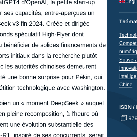
tGPT4 d’OpenAI, la petite start-up
Engl
er ses capacités, entre-aperçues un
Thémat
eek v3 fin 2024. Créée et dirigée
onds spéculatif High-Flyer dont
Thémat
Technol
analyse
Compéti
pu bénéficier de solides financements de
numéri
rts initiaux dans la recherche plutôt
Souvera
ec les autorités chinoises demeurent
Innovat
té une bonne surprise pour Pékin, qui
Intellige
Région
Chine
étition technologique avec Washington.
t bien un « moment DeepSeek » auquel
ISBN /
en pleine recomposition, à l’heure où
979
ent une évolution substantielle des
e
Benjamin PAJOT, « Un "moment DeepSeek" ? »,
1, inspiré de ses concurrents, serait
erture