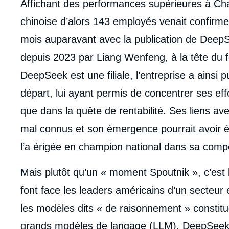
Affichant des performances supérieures à Cha
chinoise d’alors 143 employés venait confirm
mois auparavant avec la publication de DeepS
depuis 2023 par Liang Wenfeng, à la tête du f
DeepSeek est une filiale, l’entreprise a ainsi 
départ, lui ayant permis de concentrer ses effo
que dans la quête de rentabilité. Ses liens av
mal connus et son émergence pourrait avoir é
l’a érigée en champion national dans sa comp
Mais plutôt qu’un « moment Spoutnik », c’es
font face les leaders américains d’un secteur 
les modèles dits « de raisonnement » constitu
Imag
de
grands modèles de langage (LLM). DeepSeek-R
couv