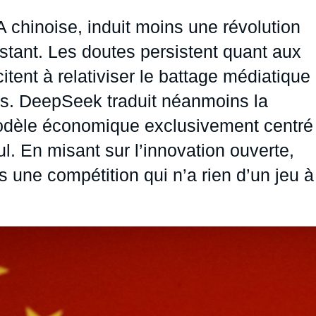
Ramses
Europe
R
S
 chinoise, induit moins une révolution
Politique étrangère
Russie - Eurasie
D
T
istant. Les doutes persistent quant aux
Podcast
Afrique du Nord et Moyen-Orient
citent à relativiser le battage médiatique
is. DeepSeek traduit néanmoins la
odèle économique exclusivement centré
l. En misant sur l’innovation ouverte,
 une compétition qui n’a rien d’un jeu à