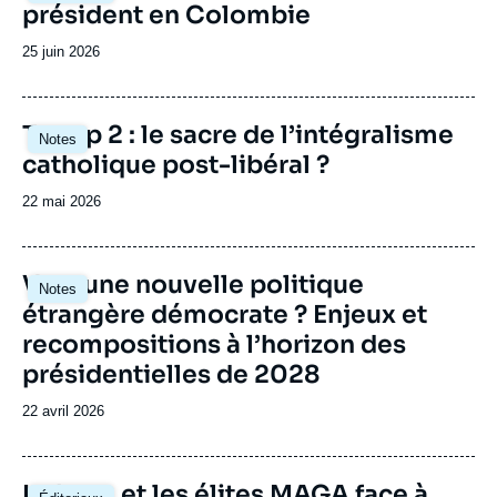
président en Colombie
Date
25 juin 2026
de
publication
Image
Trump 2 : le sacre de l’intégralisme
Notes
principale
catholique post-libéral ?
Date
22 mai 2026
de
publication
Image
Vers une nouvelle politique
Notes
principale
étrangère démocrate ? Enjeux et
recompositions à l’horizon des
présidentielles de 2028
Date
22 avril 2026
de
publication
Image
La base et les élites MAGA face à