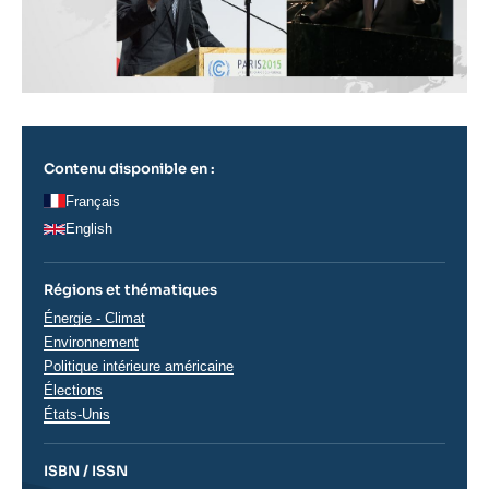
Contenu disponible en :
Français
English
Régions et thématiques
Thématiques
Énergie - Climat
analyses
Environnement
Politique intérieure américaine
Élections
Régions
États-Unis
ISBN / ISSN