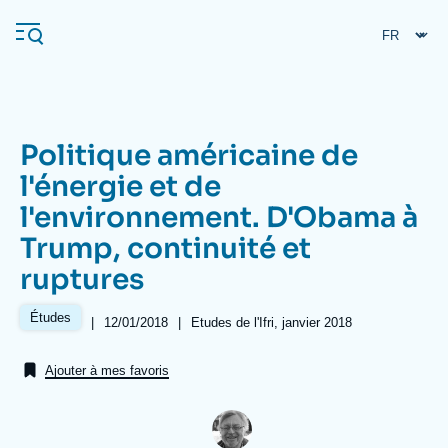
Aller
Panneau de gestion des cookies
au
contenu
principal
Politique américaine de
Navigation
l'énergie et de
principale
l'environnement. D'Obama à
L'Ifri
Trump, continuité et
ruptures
Analyses
À propos de l'Ifri
Recherches fréquentes
Études
|
Date
12/01/2018
|
Références
Etudes de l'Ifri, janvier 2018
de
Événements
L'Ifri en bref
Proche-Orient
publication
Ajouter à mes favoris