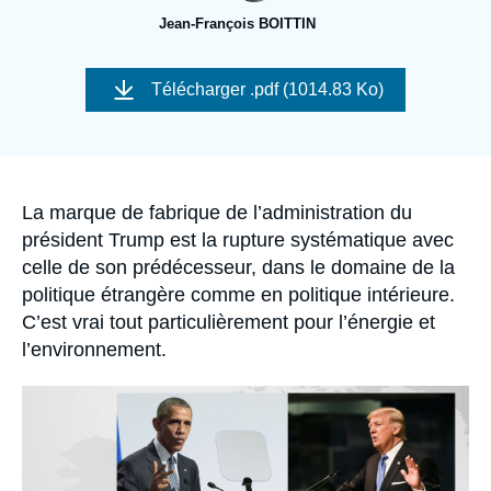
Se connecter
Jean-François BOITTIN
Nous soutenir
Image
de
Télécharger
.pdf (1014.83 Ko)
couverture
de
la
publication
Accroche
La marque de fabrique de l’administration du
président Trump est la rupture systématique avec
celle de son prédécesseur, dans le domaine de la
politique étrangère comme en politique intérieure.
C’est vrai tout particulièrement pour l’énergie et
l’environnement.
Image
principale