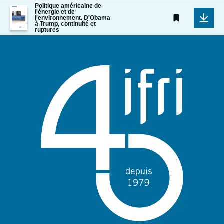
Politique américaine de
Image
l'énergie et de
de
l'environnement. D'Obama
à Trump, continuité et
couverture
ruptures
de
la
publication