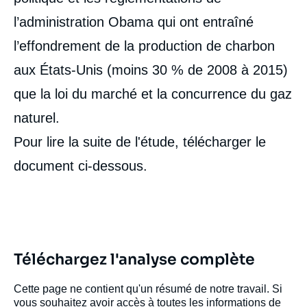
de
couverture
l’administration Obama qui ont entraîné
de
la
l’effondrement de la production de charbon
publication
aux États-Unis (moins 30 % de 2008 à 2015)
que la loi du marché et la concurrence du gaz
Jean-François BOITTIN, « Politique
naturel.
américaine de l'énergie et de
l'environnement. D'Obama à Trump,
Pour lire la suite de l'étude, télécharger le
continuité et ruptures », Études, Ifri, 12
document ci-dessous.
janvier 2018.
Copier
Téléchargez l'analyse complète
Cette page ne contient qu'un résumé de notre travail. Si
vous souhaitez avoir accès à toutes les informations de