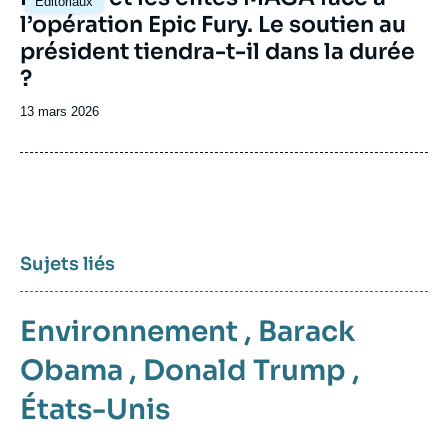
Éditoriaux
principale
l’opération Epic Fury. Le soutien au
président tiendra-t-il dans la durée
?
Date
13 mars 2026
de
publication
Sujets liés
Environnement
,
Barack
Obama
,
Donald Trump
,
États-Unis