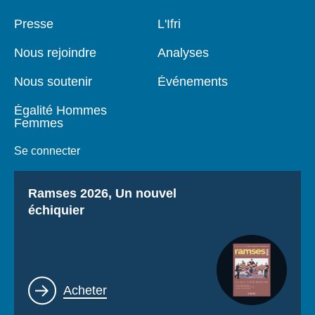
Pied
Presse
Navigation
L'Ifri
de
principale
page
Nous rejoindre
Analyses
Nous soutenir
Événements
Égalité Hommes
Femmes
Se connecter
Titre
Ramses 2026, Un nouvel
échiquier
Lien
Acheter