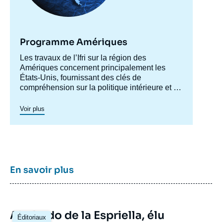
Programme Amériques
Accroche
Les travaux de l’Ifri sur la région des
centre
Amériques concernent principalement les
États-Unis, fournissant des clés de
compréhension sur la politique intérieure et la
société américaines afin de mieux
appréhender les évolutions de la politique
Voir plus
étrangère et de défense du pays ainsi les
questions transatlantiques et commerciales.
Un axe spécifique sur l’Amérique latine créé
en 2023 permet de structurer une recherche
plus active sur cette région. Un
axe de
recherche sur le Canada
a été actif en 2015 et
En savoir plus
en 2016, dont les archives restent
accessibles.
Image
Abelardo de la Espriella, élu
Éditoriaux
principale