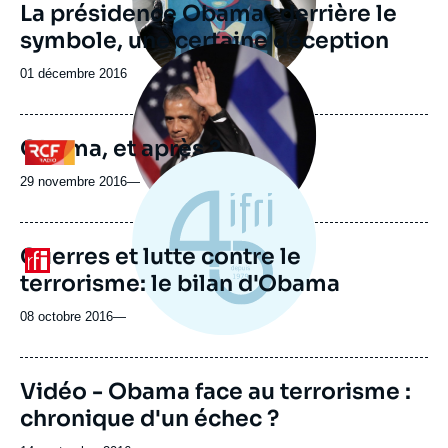
La présidence Obama : derrière le
symbole, une certaine déception
Image
principale
Date
01 décembre 2016
médiatique
de
publication
Obama, et après ?
Logo
29 novembre 2016
—
Guerres et lutte contre le
Logo
terrorisme: le bilan d'Obama
08 octobre 2016
—
Vidéo - Obama face au terrorisme :
chronique d'un échec ?