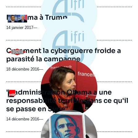
de
publication
D'Obama à Trump
Logo
14 janvier 2017
—
Comment la cyberguerre froide a
Logo
parasité la campagne
Image
principale
18 décembre 2016
—
médiatique
"L'administration Obama a une
Logo
responsabilité terrible dans ce qu'il
se passe en Syrie"
Image
principale
14 décembre 2016
—