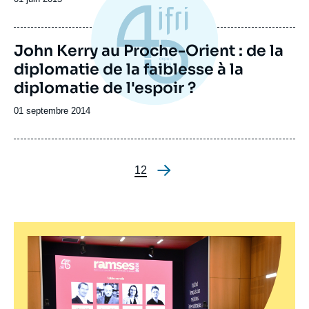
John Kerry au Proche-Orient : de la
diplomatie de la faiblesse à la
diplomatie de l'espoir ?
Date
01 septembre 2014
de
publication
Page
1
Page
2
Pagination