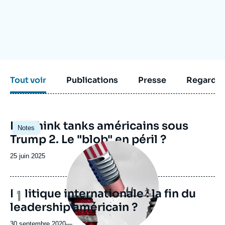
Se connecter
Nous soutenir
Tout voir
Publications
Presse
Regarder
Image
Les think tanks américains sous
Notes
principale
Trump 2. Le "blob" en péril ?
Image
principale
Date
25 juin 2025
médiatique
de
publication
Politique internationale : la fin du
Logo
leadership américain ?
30 septembre 2020
—