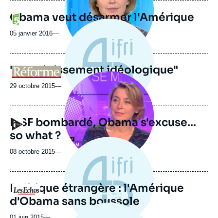
Obama veut désarmer l'Amérique
Logo
05 janvier 2016
—
"Un raidissement idéologique"
Logo
Image
principale
29 octobre 2015
—
médiatique
MSF bombardé, Obama s'excuse...
Logo
so what ?
08 octobre 2015
—
Politique étrangère : l'Amérique
Logo
d'Obama sans boussole
01 juin 2015
—