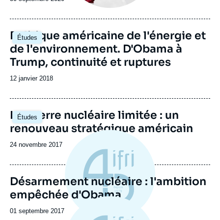
Image
Politique américaine de l'énergie et
Études
principale
de l'environnement. D'Obama à
Trump, continuité et ruptures
Date
12 janvier 2018
de
publication
Image
La guerre nucléaire limitée : un
Études
principale
renouveau stratégique américain
Date
24 novembre 2017
de
publication
Désarmement nucléaire : l'ambition
empêchée d'Obama
Date
01 septembre 2017