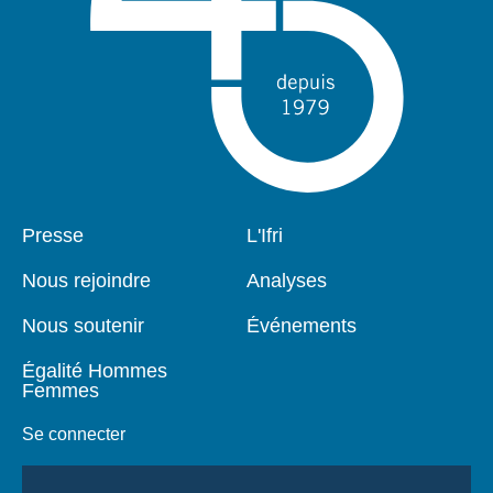
Pied
Presse
Navigation
L'Ifri
de
principale
page
Nous rejoindre
Analyses
Nous soutenir
Événements
Égalité Hommes
Femmes
Se connecter