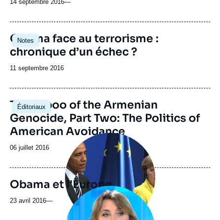
14 septembre 2016
—
Image
Obama face au terrorisme :
Notes
principale
chronique d’un échec ?
Date
11 septembre 2016
de
publication
The Taboo of the Armenian
Éditoriaux
Genocide, Part Two: The Politics of
American Avoidance
Image
principale
Date
06 juillet 2016
médiatique
de
publication
Obama et l'Europe
Image
principale
23 avril 2016
—
médiatique