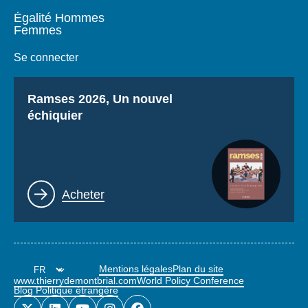
Égalité Hommes
Femmes
Se connecter
Titre
Ramses 2026, Un nouvel
échiquier
Lien
Acheter
Mentions légales
Plan du site
www.thierrydemontbrial.com
World Policy Conference
Blog Politique étrangère