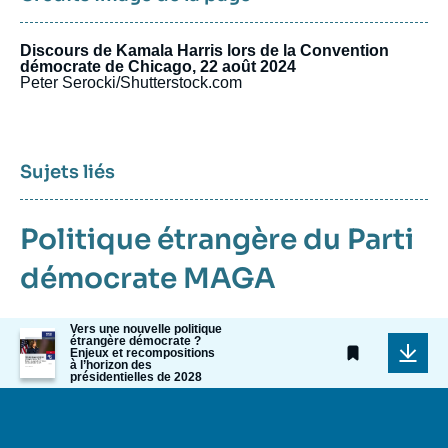
Discours de Kamala Harris lors de la Convention
démocrate de Chicago, 22 août 2024
Peter Serocki/Shutterstock.com
Sujets liés
Politique étrangère du Parti
démocrate
MAGA
Vers une nouvelle politique
Image
étrangère démocrate ?
de
Enjeux et recompositions
à l’horizon des
couverture
présidentielles de 2028
de
la
publication