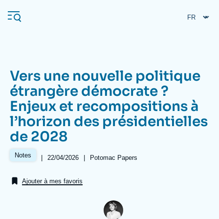
Aller
Panneau de gestion des cookies
au
contenu
principal
Vers une nouvelle politique
Navigation
étrangère démocrate ?
principale
Enjeux et recompositions à
L'Ifri
l’horizon des présidentielles
de 2028
Analyses
À propos de l'Ifri
Recherches fréquentes
Notes
|
Date
22/04/2026
|
Référence
Potomac Papers
de
taxonomie
Événements
L'Ifri en bref
Proche-Orient
publication
collections
Ajouter à mes favoris