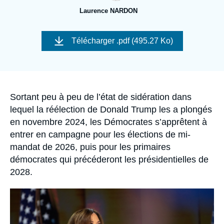
Se connecter
Laurence NARDON
Nous soutenir
Image
de
Télécharger
.pdf (495.27 Ko)
couverture
de
la
publication
Accroche
Sortant peu à peu de l’état de sidération dans
lequel la réélection de Donald Trump les a plongés
en novembre 2024, les Démocrates s’apprêtent à
entrer en campagne pour les élections de mi-
mandat de 2026, puis pour les primaires
démocrates qui précéderont les présidentielles de
2028.
Image
principale