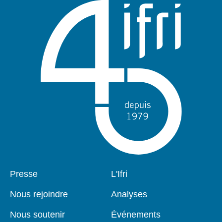
Pied
Presse
Navigation
L'Ifri
de
principale
page
Nous rejoindre
Analyses
Nous soutenir
Événements