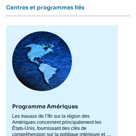
Centres et programmes liés
Image
principale
Programme Amériques
Accroche
Les travaux de l’Ifri sur la région des
centre
Amériques concernent principalement les
États-Unis, fournissant des clés de
compréhension sur la politique intérieure et la