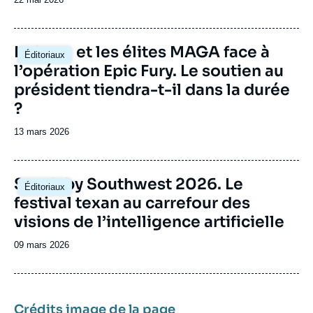
de
publication
Image
La base et les élites MAGA face à
Éditoriaux
principale
l’opération Epic Fury. Le soutien au
président tiendra-t-il dans la durée
?
Date
13 mars 2026
de
publication
Image
South by Southwest 2026. Le
Éditoriaux
principale
festival texan au carrefour des
visions de l’intelligence artificielle
Date
09 mars 2026
de
publication
Crédits image de la page