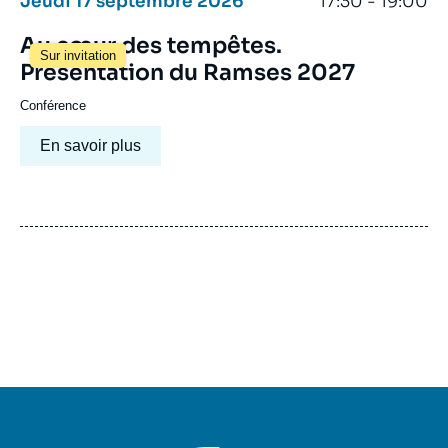
Jeudi 17 septembre 2026
17:30 - 19:00
Au cœur des tempêtes.
Sur invitation
Présentation du Ramses 2027
Conférence
En savoir plus