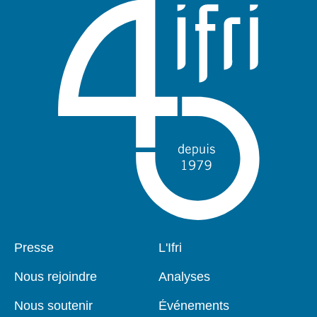
Pied
Presse
Navigation
L'Ifri
de
principale
page
Nous rejoindre
Analyses
Nous soutenir
Événements