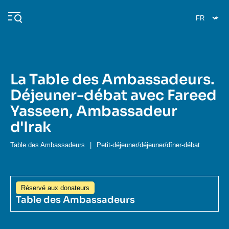
Aller
Panneau de gestion des cookies
au
contenu
principal
La Table des Ambassadeurs.
Navigation
Déjeuner-débat avec Fareed
principale
Yasseen, Ambassadeur
L'Ifri
d'Irak
Analyses
Table des Ambassadeurs
|
Petit-déjeuner/déjeuner/dîner-débat
À propos de l'Ifri
Recherches fréquentes
Événements
L'Ifri en bref
Proche-Orient
Réservé aux donateurs
Table des Ambassadeurs
Image