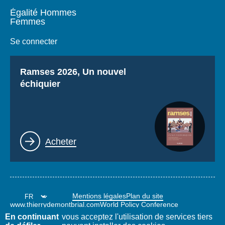
Égalité Hommes
Femmes
Se connecter
Titre
Ramses 2026, Un nouvel
échiquier
Lien
Acheter
Mentions légales
Plan du site
www.thierrydemontbrial.com
World Policy Conference
Blog Politique étrangère
En continuant
vous acceptez l'utilisation de services tiers