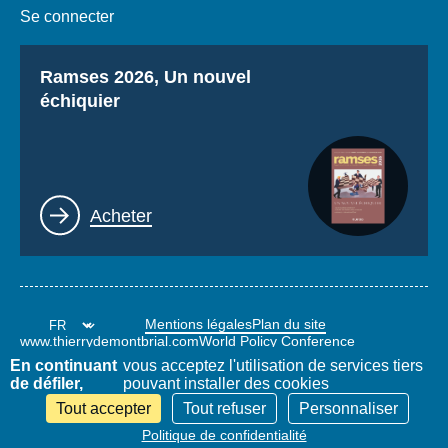
Se connecter
Titre
Ramses 2026, Un nouvel
échiquier
Lien
Acheter
Mentions légales
Plan du site
www.thierrydemontbrial.com
World Policy Conference
Blog Politique étrangère
En continuant
vous acceptez l'utilisation de services tiers
de défiler,
pouvant installer des cookies
Tout accepter
Tout refuser
Personnaliser
Politique de confidentialité