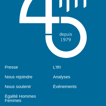
Pied
Presse
Navigation
L'Ifri
de
principale
page
Nous rejoindre
Analyses
Nous soutenir
Événements
Égalité Hommes
Femmes