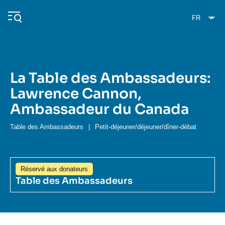
Aller
Panneau de gestion des cookies
au
contenu
principal
La Table des Ambassadeurs:
Navigation
Lawrence Cannon,
principale
Ambassadeur du Canada
L'Ifri
Table des Ambassadeurs
|
Petit-déjeuner/déjeuner/dîner-débat
Analyses
À propos de l'Ifri
Recherches fréquentes
Réservé aux donateurs
Événements
L'Ifri en bref
Proche-Orient
Table des Ambassadeurs
Image