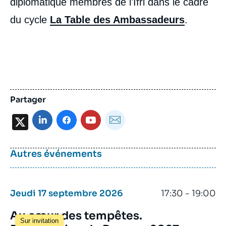
diplomatique membres de l'Ifri dans le cadre
du cycle
La Table des Ambassadeurs
.
Partager
X
Autres événements
Jeudi 17 septembre 2026
17:30 - 19:00
Au cœur des tempêtes.
Sur invitation