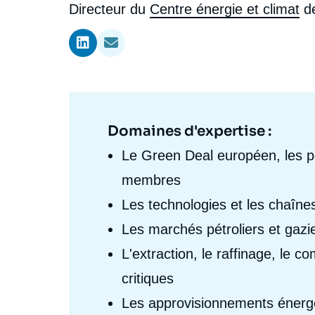
l'expert
de
Intitulé
Directeur du
Centre énergie et climat
de 
Ramses
Europe
R
S
du
Politique étrangère
Russie - Eurasie
D
T
l'expert
poste
Podcast
Afrique du Nord et Moyen-Orient
Domaines d'expertise :
Domaine
d'expertises
Le
Green Deal
européen, les pol
Fr
membres
Les technologies et les chaînes
Les marchés pétroliers et gazie
L'extraction, le raffinage, le 
critiques
Les approvisionnements énergét