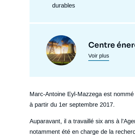
durables
Centres
et
Image
Centre éner
programmes
principale
Voir plus
de
recherche
Biographie
Marc-Antoine Eyl-Mazzega est nommé dir
à partir du 1
er
septembre 2017.
Auparavant, il a travaillé six ans à l’Age
notamment été en charge de la recherch