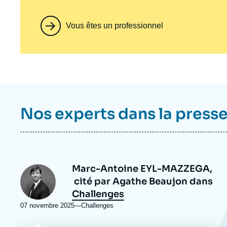
Vous êtes un professionnel
Nos experts dans la press
Marc-Antoine EYL-MAZZEGA,
Photo
cité par Agathe Beaujon dans
Challenges
07 novembre 2025
—
Nom
Challenges
du
journal,