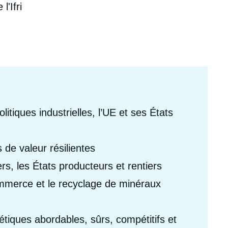
l'Ifri
ecrutement
écurité - Défense
ocuments de référence
echnologie
itiques industrielles, l’UE et ses États
 de valeur résilientes
rs, les États producteurs et rentiers
commerce et le recyclage de minéraux
iques abordables, sûrs, compétitifs et