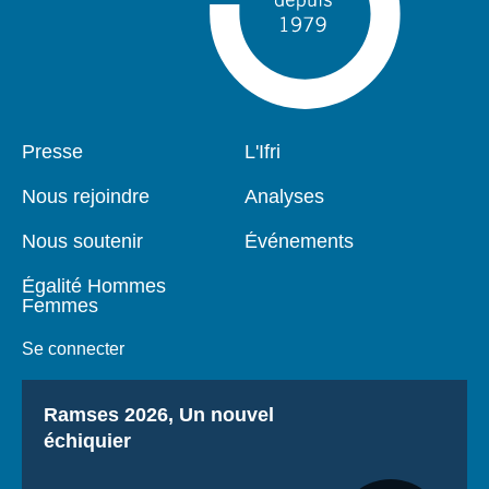
Pied
Presse
Navigation
L'Ifri
de
principale
page
Nous rejoindre
Analyses
Nous soutenir
Événements
Égalité Hommes
Femmes
Se connecter
Titre
Ramses 2026, Un nouvel
échiquier