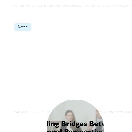
Image
principale
Notes
Image
principale
médiatique