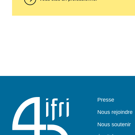
Pied
Presse
de
page
Nous rejoindre
Nous soutenir