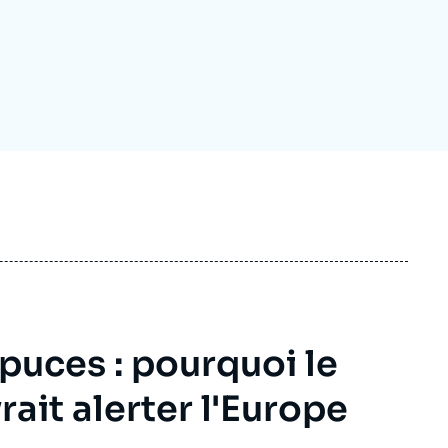
ecrutement
écurité - Défense
ocuments de référence
echnologie
 puces : pourquoi le
ait alerter l'Europe