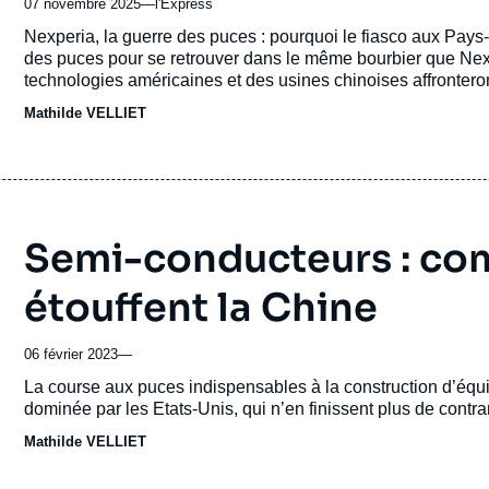
07 novembre 2025
—
Nom
l'Express
du
Accroche
Nexperia, la guerre des puces : pourquoi le fiasco aux Pays-
journal,
des puces pour se retrouver dans le même bourbier que Nexpe
revue
technologies américaines et des usines chinoises affronteront
ou
Mathilde VELLIET
émission
Semi-conducteurs : com
étouffent la Chine
06 février 2023
—
Accroche
La course aux puces indispensables à la construction d’équ
dominée par les Etats-Unis, qui n’en finissent plus de contrar
Mathilde VELLIET