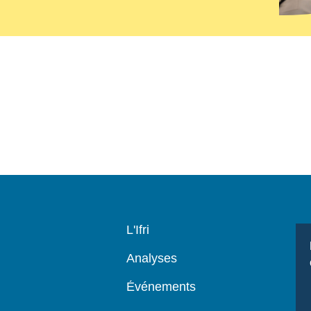
Navigation
L'Ifri
principale
Analyses
Événements