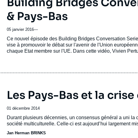
Building Bridges Conver
& Pays-Bas
05 janvier 2016
—
Accroche
Ce nouvel épisode des Building Bridges Conversation Series
vise à promouvoir le débat sur l'avenir de l'Union européenne
chaque Etat membre sur l'UE. Dans cette vidéo, Vivien Pertu
Institute of International and European Affairs (Irlande) et 
Les Pays-Bas et la crise
Date
01 décembre 2014
de
Accroche
Durant plusieurs décennies, un consensus général a uni la c
publication
société multiculturelle. Celle-ci est aujourd’hui largement m
Jan Herman BRINKS