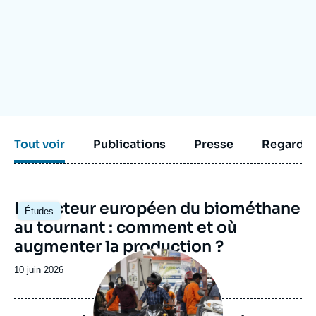
Se connecter
Nous soutenir
Tout voir
Publications
Presse
Regarder
Image
Le secteur européen du biométhane
Études
principale
au tournant : comment et où
augmenter la production ?
Image
principale
Date
10 juin 2026
médiatique
de
publication