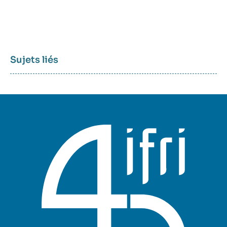
Sujets liés
Sujets
associés
mots
clés
géographiques
et
thématiques