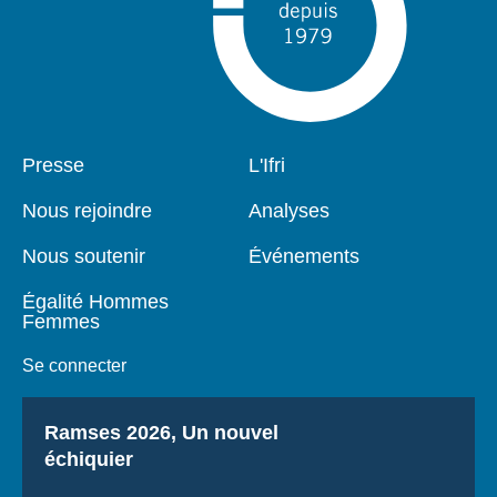
Pied
Presse
Navigation
L'Ifri
de
principale
page
Nous rejoindre
Analyses
Nous soutenir
Événements
Égalité Hommes
Femmes
Se connecter
Titre
Ramses 2026, Un nouvel
échiquier