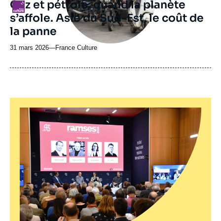
Gaz et pétrole, quand la planète
Logo
s’affole. Asie du Sud-Est, le coût de
la panne
31 mars 2026
—
Nom
France Culture
du
journal,
revue
ou
émission