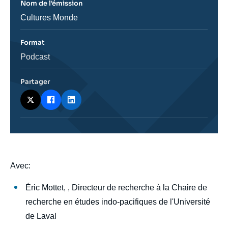
Nom de l'émission
Nom
Cultures Monde
de
l'émission
Format
Catégorie
Podcast
journalistique
Partager
body
Avec:
Éric Mottet, , Directeur de recherche à la Chaire de
recherche en études indo-pacifiques de l'Université
de Laval