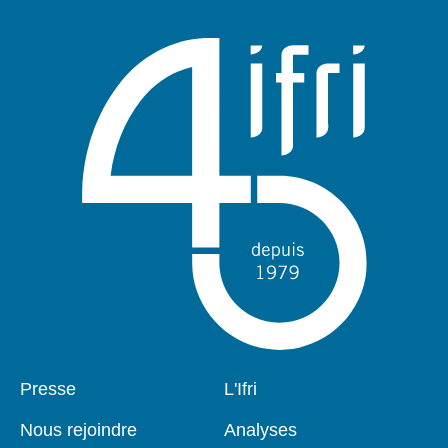
Pied
Presse
Navigation
L'Ifri
de
principale
page
Nous rejoindre
Analyses