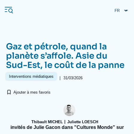
Aller
Panneau de gestion des cookies
au
contenu
principal
Gaz et pétrole, quand la
Navigation
planète s’affole. Asie du
principale
Sud-Est, le coût de la panne
L'Ifri
Interventions médiatiques
|
31/03/2026
Analyses
Ajouter à mes favoris
À propos de l'Ifri
Recherches fréquentes
Événements
L'Ifri en bref
Proche-Orient
Thibault MICHEL
Juliette LOESCH
invités de Julie Gacon dans "Cultures Monde" sur