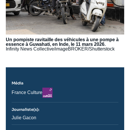
Un pompiste ravitaille des véhicules à une pompe à
essence à Guwahati, en Inde, le 11 mars 2026.
Infinity News Collective/imageBROKER/Shutterstock
Média
Logo
Nom
France Culture
du
journal,
revue
Journaliste(s):
ou
émission
Journaliste
Julie Gacon