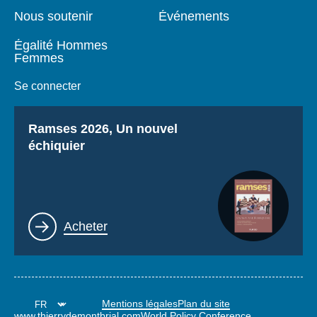
Nous soutenir
Événements
Égalité Hommes
Femmes
Se connecter
Titre
Ramses 2026, Un nouvel
échiquier
Lien
Acheter
Mentions légales
Plan du site
www.thierrydemontbrial.com
World Policy Conference