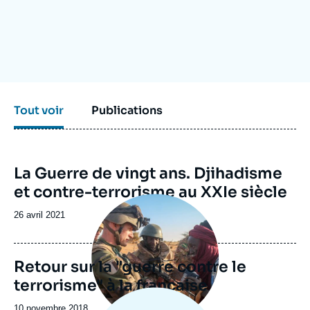
Se connecter
Nous soutenir
Tout voir
Publications
La Guerre de vingt ans. Djihadisme
et contre-terrorisme au XXIe siècle
Image
principale
Date
26 avril 2021
de
publication
Retour sur la "guerre contre le
terrorisme" à la française
Date
10 novembre 2018