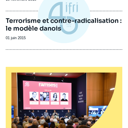
de
publication
Terrorisme et contre-radicalisation :
le modèle danois
Date
01 juin 2015
de
publication