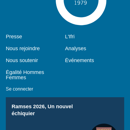
Pied
Presse
Navigation
L'Ifri
de
principale
page
Nous rejoindre
Analyses
Nous soutenir
Événements
Égalité Hommes
Femmes
Se connecter
Titre
Ramses 2026, Un nouvel
échiquier