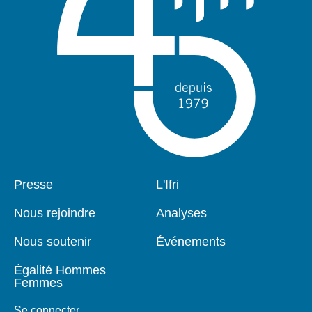
Pied
Presse
Navigation
L'Ifri
de
principale
page
Nous rejoindre
Analyses
Nous soutenir
Événements
Égalité Hommes
Femmes
Se connecter