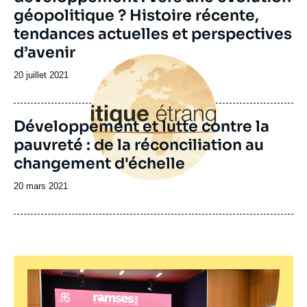
géopolitique ? Histoire récente,
tendances actuelles et perspectives
d’avenir
Image
principale
Date
20 juillet 2021
de
publication
Développement et lutte contre la
pauvreté : de la réconciliation au
changement d'échelle
Date
20 mars 2021
de
publication