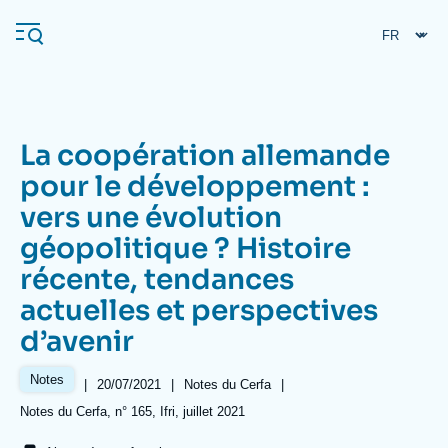
Aller
Panneau de gestion des cookies
au
contenu
principal
La coopération allemande
Navigation
pour le développement :
principale
vers une évolution
L'Ifri
géopolitique ? Histoire
récente, tendances
Analyses
actuelles et perspectives
À propos de l'Ifri
Recherches fréquentes
d’avenir
Événements
L'Ifri en bref
Proche-Orient
Notes
|
Date
20/07/2021
|
Référence
Notes du Cerfa
|
de
taxonomie
Références
Notes du Cerfa, n° 165, Ifri, juillet 2021
publication
collections