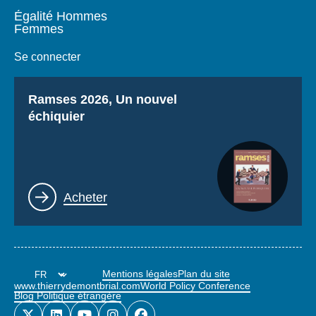
Égalité Hommes
Femmes
Se connecter
Titre
Ramses 2026, Un nouvel
échiquier
Lien
Acheter
Mentions légales
Plan du site
www.thierrydemontbrial.com
World Policy Conference
Blog Politique étrangère