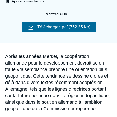
Se connecter
Ajouter à mes favoris
Manfred ÖHM
Nous soutenir
Télécharger
.pdf (752.35 Ko)
Accroche
Après les années Merkel, la coopération
allemande pour le développement devrait selon
toute vraisemblance prendre une orientation plus
géopolitique. Cette tendance se dessine d’ores et
déjà dans divers textes récemment adoptés en
Allemagne, tels que les lignes directrices portant
sur la future politique dans la région indopacifique,
ainsi que dans le soutien allemand à l’ambition
géopolitique de la Commission européenne.