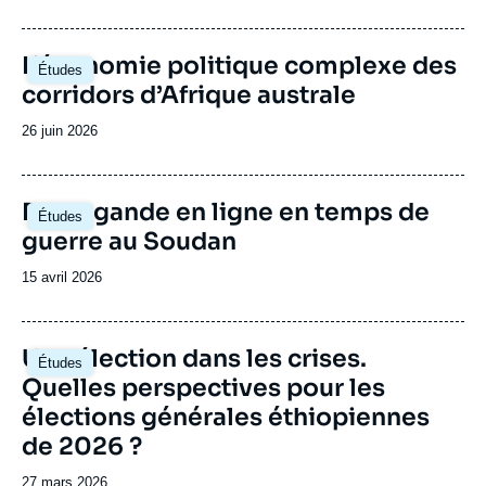
subsaharienne.
de
publication
Image
L’économie politique complexe des
Études
principale
corridors d’Afrique australe
Date
26 juin 2026
de
publication
Image
Propagande en ligne en temps de
Études
principale
guerre au Soudan
Date
15 avril 2026
de
publication
Image
Une élection dans les crises.
Études
principale
Quelles perspectives pour les
élections générales éthiopiennes
de 2026 ?
Date
27 mars 2026