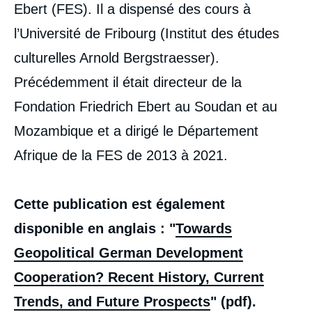
Ebert (FES). Il a dispensé des cours à
Manfred ÖHM, « La coopération allemande
pour le développement : vers une évolution
l’Université de Fribourg (Institut des études
géopolitique ? Histoire récente, tendances
culturelles Arnold Bergstraesser).
actuelles et perspectives d’avenir », Notes,
Notes du Cerfa, Ifri, 20 juillet 2021.
Précédemment il était directeur de la
Copier
Fondation Friedrich Ebert au Soudan et au
Mozambique et a dirigé le Département
Afrique de la FES de 2013 à 2021.
Cette publication est également
disponible en anglais : "
Towards
Geopolitical German Development
Cooperation? Recent History, Current
Trends, and Future Prospects
" (pdf).