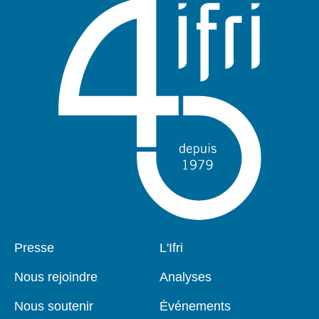
Pied
Presse
Navigation
L'Ifri
de
principale
page
Nous rejoindre
Analyses
Nous soutenir
Événements