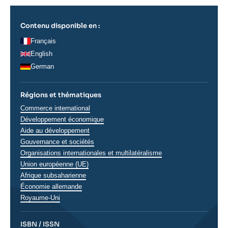
Contenu disponible en :
Français
English
German
Régions et thématiques
Thématiques
Commerce international
analyses
Développement économique
Aide au développement
Gouvernance et sociétés
Organisations internationales et multilatéralisme
Union européenne (UE)
Régions
Afrique subsaharienne
Économie allemande
Royaume-Uni
ISBN / ISSN