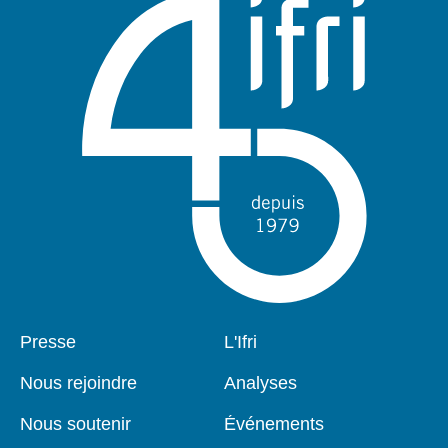
Pied
Presse
Navigation
L'Ifri
de
principale
page
Nous rejoindre
Analyses
Nous soutenir
Événements