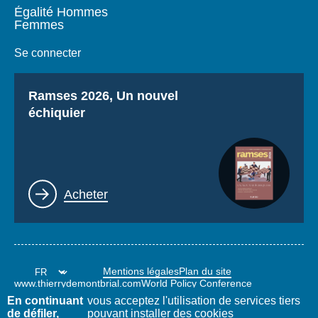
Égalité Hommes
Femmes
Se connecter
Titre
Ramses 2026, Un nouvel
échiquier
Lien
Acheter
Mentions légales
Plan du site
www.thierrydemontbrial.com
World Policy Conference
Blog Politique étrangère
En continuant
vous acceptez l'utilisation de services tiers
de défiler,
pouvant installer des cookies