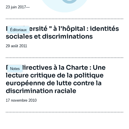
23 juin 2017
—
La " diversité " à l'hôpital : identités
Éditoriaux
sociales et discriminations
Date
29 août 2011
de
publication
Des directives à la Charte : Une
Notes
lecture critique de la politique
européenne de lutte contre la
discrimination raciale
Date
17 novembre 2010
de
publication