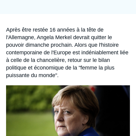
Se connecter
Nous soutenir
Accroche
Après être restée 16 années à la tête de
l'Allemagne, Angela Merkel devrait quitter le
pouvoir dimanche prochain. Alors que l'histoire
contemporaine de l'Europe est indéniablement liée
à celle de la chancelière, retour sur le bilan
politique et économique de la "femme la plus
puissante du monde".
Image
principale
médiatique