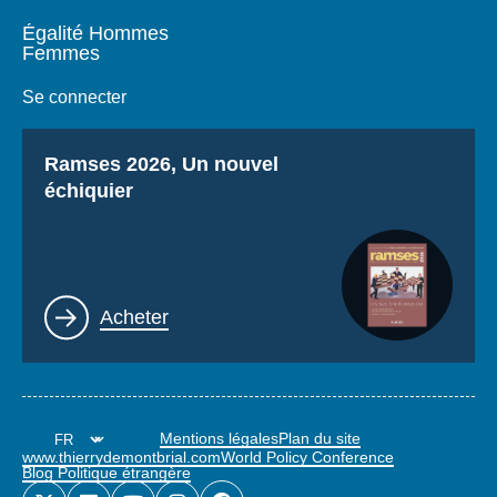
Égalité Hommes
Femmes
Se connecter
Titre
Ramses 2026, Un nouvel
échiquier
Lien
Acheter
Mentions légales
Plan du site
www.thierrydemontbrial.com
World Policy Conference
Blog Politique étrangère