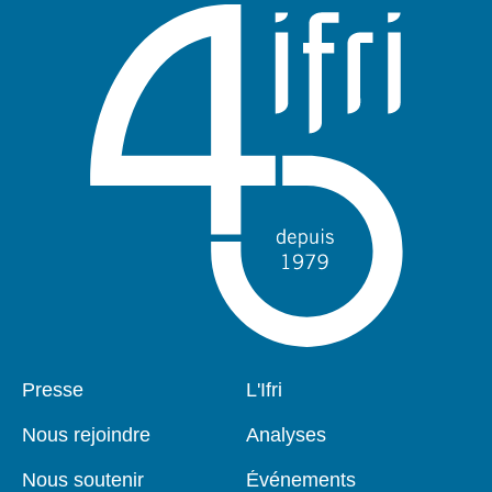
Pied
Presse
Navigation
L'Ifri
de
principale
page
Nous rejoindre
Analyses
Nous soutenir
Événements