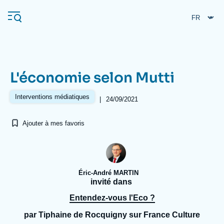
Aller
Panneau de gestion des cookies
au
contenu
principal
L'économie selon Mutti
Navigation
principale
Interventions médiatiques
|
24/09/2021
L'Ifri
Ajouter à mes favoris
Analyses
À propos de l'Ifri
Recherches fréquentes
Éric-André MARTIN
Événements
L'Ifri en bref
Proche-Orient
invité dans
Entendez-vous l'Eco ?
par Tiphaine de Rocquigny sur France Culture