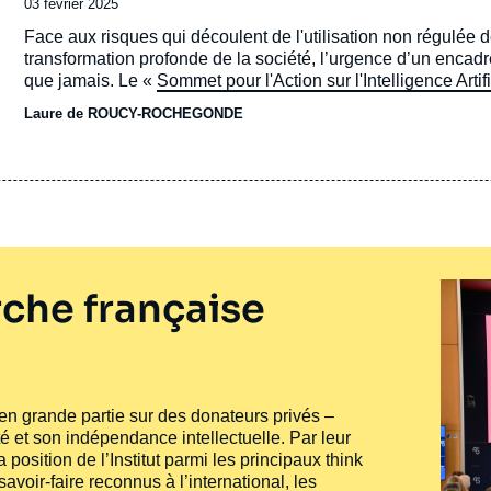
Date
03 février 2025
de
Accroche
Face aux risques qui découlent de l'utilisation non régulée de 
publication
transformation profonde de la société, l’urgence d’un encad
que jamais. Le «
Sommet pour l'Action sur l'Intelligence Artifi
l'occasion de construire une gouvernance mondiale de l'IA 
Laure de ROUCY-ROCHEGONDE
che française
e en grande partie sur des donateurs privés –
té et son indépendance intellectuelle. Par leur
 position de l’Institut parmi les principaux
think
voir-faire reconnus à l’international, les