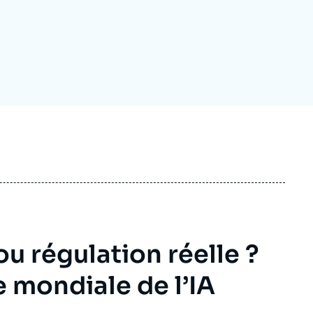
ecrutement
écurité - Défense
ocuments de référence
echnologie
ou régulation réelle ?
 mondiale de l’IA