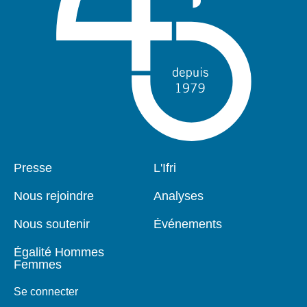
Pied
Presse
Navigation
L'Ifri
de
principale
page
Nous rejoindre
Analyses
Nous soutenir
Événements
Égalité Hommes
Femmes
Se connecter