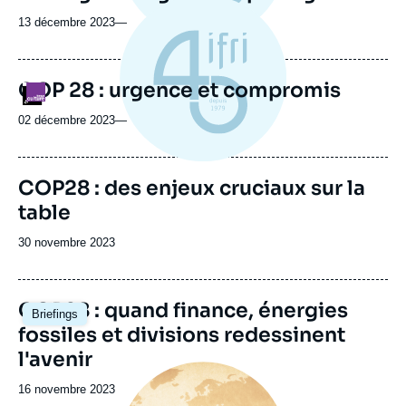
13 décembre 2023
—
COP 28 : urgence et compromis
Logo
02 décembre 2023
—
Image
COP28 : des enjeux cruciaux sur la
de
table
couverture
de
la
Date
30 novembre 2023
publication
de
publication
Image
COP28 : quand finance, énergies
Briefings
principale
fossiles et divisions redessinent
l'avenir
Image
principale
Date
16 novembre 2023