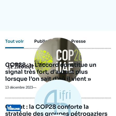
Se connecter
Nous soutenir
Image
Tout voir
Publications
Presse
principale
médiatique
COP28 : « L’accord constitue un
Logo
signal très fort, d’autant plus
lorsque l’on sait d’où il vient »
13 décembre 2023
—
Climat : la COP28 conforte la
Logo
stratégie des groupes pétrogaziers