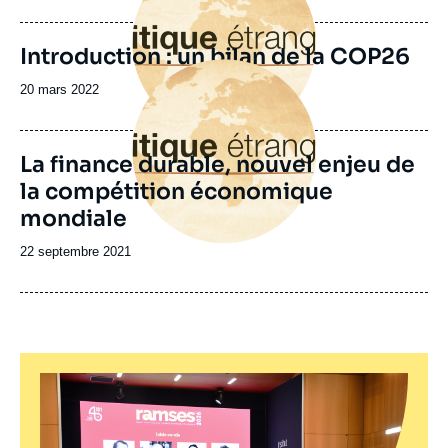
de
publication
Introduction : un bilan de la COP26
Image
principale
Date
20 mars 2022
de
publication
La finance durable, nouvel enjeu de
la compétition économique
mondiale
Date
22 septembre 2021
de
publication