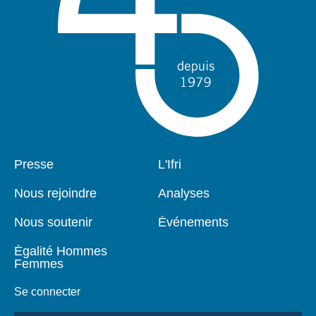
Pied
Presse
Navigation
L'Ifri
de
principale
page
Nous rejoindre
Analyses
Nous soutenir
Événements
Égalité Hommes
Femmes
Se connecter