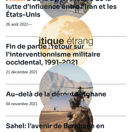
ou
lutte d’influence entre l’Iran et les
émission
États-Unis
Image
principale
26 août 2022
—
Fin de partie : retour sur
l’interventionnisme militaire
occidental, 1991-2021
Image
principale
Date
21 décembre 2021
de
publication
Au-delà de la déroute afghane
Image
principale
Date
04 novembre 2021
médiatique
de
publication
Sahel: l’avenir de Barkhane en