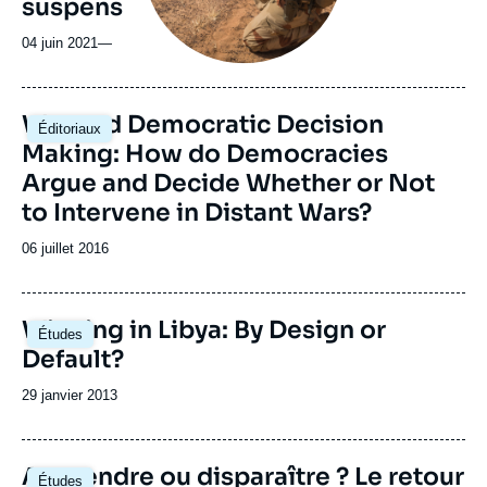
suspens
04 juin 2021
—
War and Democratic Decision
Éditoriaux
Making: How do Democracies
Argue and Decide Whether or Not
to Intervene in Distant Wars?
Date
06 juillet 2016
de
publication
Winning in Libya: By Design or
Études
Default?
Date
29 janvier 2013
de
publication
Apprendre ou disparaître ? Le retour
Études