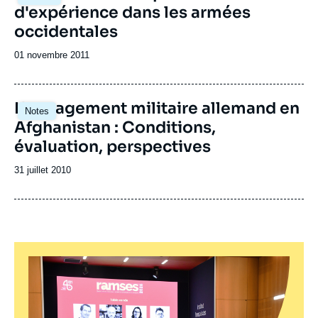
d'expérience dans les armées
occidentales
Date
01 novembre 2011
de
publication
L'engagement militaire allemand en
Notes
Afghanistan : Conditions,
évaluation, perspectives
Date
31 juillet 2010
de
publication