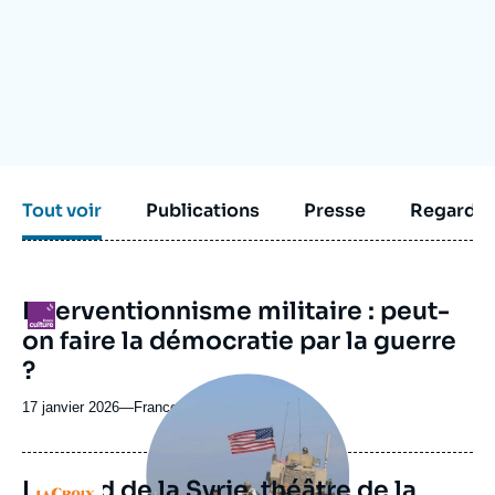
Se connecter
Nous soutenir
Tout voir
Publications
Presse
Regarder
Interventionnisme militaire : peut-
Logo
on faire la démocratie par la guerre
?
Image
principale
17 janvier 2026
—
Nom
France Culture
médiatique
du
journal,
revue
Le nord de la Syrie, théâtre de la
Logo