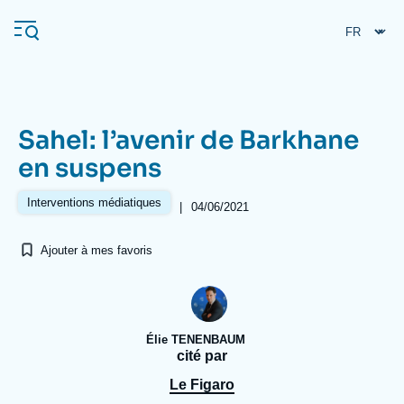
Aller
Panneau de gestion des cookies
au
contenu
principal
Sahel: l’avenir de Barkhane
Navigation
en suspens
principale
L'Ifri
Interventions médiatiques
|
04/06/2021
Ajouter à mes favoris
Analyses
À propos de l'Ifri
Recherches fréquentes
Événements
L'Ifri en bref
Proche-Orient
Élie TENENBAUM
cité par
Le Figaro