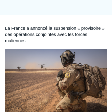
Se connecter
Nous soutenir
Accroche
La France a annoncé la suspension « provisoire »
des opérations conjointes avec les forces
maliennes.
Image
principale
médiatique