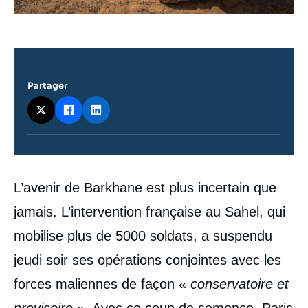
Partager
Contenu
L’avenir de Barkhane est plus incertain que
intervention
médiatique
jamais. L’intervention française au Sahel, qui
mobilise plus de 5000 soldats, a suspendu
jeudi soir ses opérations conjointes avec les
forces maliennes de façon «
conservatoire et
provisoire
». Avec ce coup de semonce, Paris