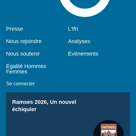
Pied
Presse
Navigation
L'Ifri
de
principale
page
Nous rejoindre
Analyses
Nous soutenir
Événements
Égalité Hommes
Femmes
Se connecter
Titre
Ramses 2026, Un nouvel
échiquier