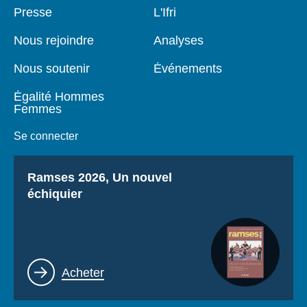
Pied
Presse
Navigation
L'Ifri
de
principale
page
Nous rejoindre
Analyses
Nous soutenir
Événements
Égalité Hommes
Femmes
Se connecter
Titre
Ramses 2026, Un nouvel
échiquier
Lien
Acheter