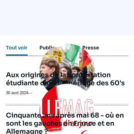
Se connecter
Nous soutenir
Image
Tout voir
Publications
Presse
principale
médiatique
Aux origines de la contestation
étudiante dans l'Amérique des 60's
Image
principale
30 avril 2024
—
Cinquante ans après mai 68 - où en
sont les gauches en France et en
Allemagne ?