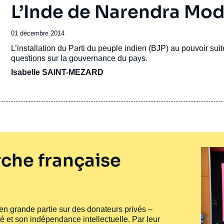
L’Inde de Narendra Mod
Date
01 décembre 2014
de
Accroche
L’installation du Parti du peuple indien (BJP) au pouvoir sui
publication
questions sur la gouvernance du pays.
Isabelle SAINT-MEZARD
che française
e en grande partie sur des donateurs privés –
té et son indépendance intellectuelle. Par leur