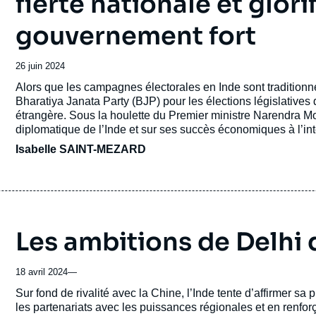
fierté nationale et glori
gouvernement fort
Date
26 juin 2024
de
Accroche
Alors que les campagnes électorales en Inde sont traditionne
publication
Bharatiya Janata Party (BJP) pour les élections législatives
étrangère. Sous la houlette du Premier ministre Narendra Mod
diplomatique de l’Inde et sur ses succès économiques à l’int
Isabelle SAINT-MEZARD
Les ambitions de Delhi 
18 avril 2024
—
Accroche
Sur fond de rivalité avec la Chine, l’Inde tente d’affirmer sa
les partenariats avec les puissances régionales et en renforç