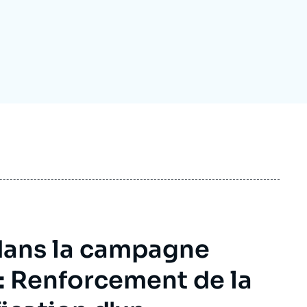
ecrutement
écurité - Défense
ocuments de référence
echnologie
 dans la campagne
: Renforcement de la