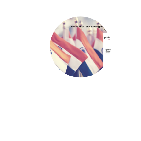
Image
principale