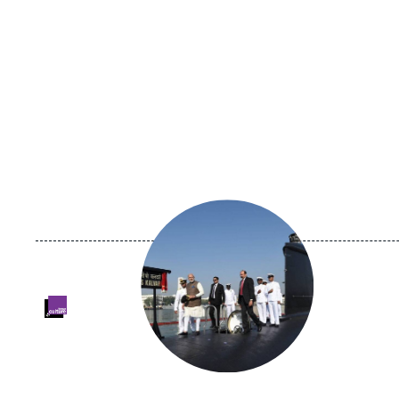
Image
principale
médiatique
Logo