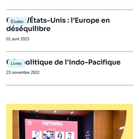
de
publication
Image
Chine/États-Unis : l’Europe en
Études
principale
déséquilibre
Date
01 avril 2023
de
publication
Géopolitique de l'Indo-Pacifique
Livres
Date
23 novembre 2022
de
publication