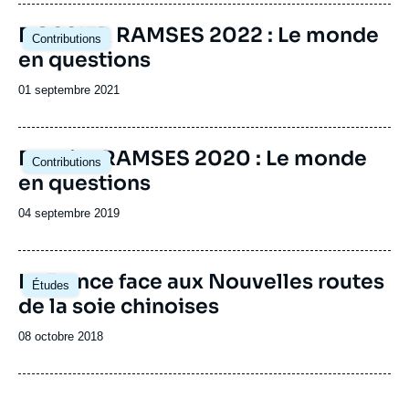
publication
Image
DOSSIER RAMSES 2022 : Le monde
Contributions
principale
en questions
Date
01 septembre 2021
de
publication
Image
Dossier RAMSES 2020 : Le monde
Contributions
principale
en questions
Date
04 septembre 2019
de
publication
Image
La France face aux Nouvelles routes
Études
principale
de la soie chinoises
Date
08 octobre 2018
de
publication