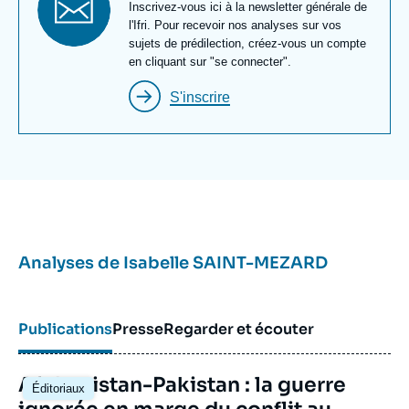
newsletter
Texte
Inscrivez-vous ici à la newsletter générale de
questions stratégiques et de sécurité en Inde. Elle
Newsletter
l'Ifri. Pour recevoir nos analyses sur vos
a récemment ouvert ses recherches à une
sujets de prédilection, créez-vous un compte
réflexion sur le concept d'Indo-Pacifique et publié
en cliquant sur "se connecter".
l'ouvrage Géopolitique de l'Indo-Pacifique aux PUF,
S'inscrire
en novembre 2022.
Analyses de
Isabelle SAINT-MEZARD
Publications
Presse
Regarder et écouter
Image
Afghanistan-Pakistan : la guerre
Éditoriaux
principale