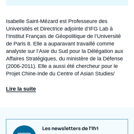
de
recherche
Isabelle Saint-Mézard est Professeure des
Biographie
Universités et Directrice adjointe d’IFG Lab à
l’Institut Français de Géopolitique de l’Université
de Paris 8. Elle a auparavant travaillé comme
analyste sur l’Asie du Sud pour la Délégation aux
Affaires Stratégiques, du ministère de la Défense
(2006-2011). Elle a aussi été chercheur pour le
Projet Chine-Inde du Centre of Asian Studies/
Institute of Humanities, de l’Université de Hong
Kong (2003-2006). Elle détient un doctorat de
Lire la suite
science politique, mention "Relations
Internationales" à l'Institut d’Études Politiques de
Paris.
Ses recherches portent sur la géopolitique de
Titre
Les newsletters de l'Ifri
l’Asie du Sud, avec un intérêt particulier pour les