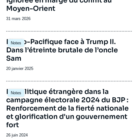
ignorée en marge du conflit au
Moyen-Orient
Date
31 mars 2026
de
publication
Image
L’Indo-Pacifique face à Trump II.
Notes
principale
Dans l’étreinte brutale de l’oncle
Sam
Date
20 janvier 2025
de
publication
Image
La politique étrangère dans la
Notes
principale
campagne électorale 2024 du BJP :
Renforcement de la fierté nationale
et glorification d'un gouvernement
fort
Date
26 juin 2024