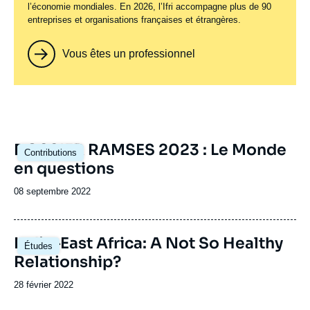
l’économie mondiales. En 2026, l’Ifri accompagne plus de 90
entreprises et organisations françaises et étrangères.
Vous êtes un professionnel
Image
DOSSIER RAMSES 2023 : Le Monde
Contributions
principale
en questions
Date
08 septembre 2022
de
publication
Image
India–East Africa: A Not So Healthy
Études
principale
Relationship?
Date
28 février 2022
de