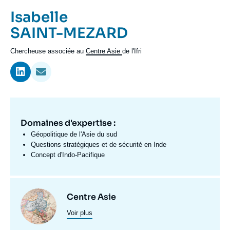
Se connecter
Prénom
Isabelle
de
Nom
SAINT-MEZARD
Nous soutenir
l'expert
de
Intitulé
Chercheuse associée au
Centre Asie
de l'Ifri
l'expert
du
poste
Domaines d'expertise :
Domaine
d'expertises
Géopolitique de l'Asie du sud
Fr
Questions stratégiques et de sécurité en Inde
Concept d'Indo-Pacifique
Centres
Image
Centre Asie
et
Voir plus
principale
programmes