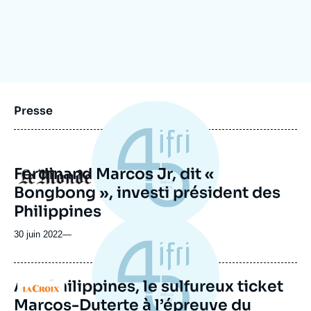
Se connecter
Nous soutenir
Presse
Ferdinand Marcos Jr, dit «
Logo
Bongbong », investi président des
Philippines
30 juin 2022
—
Aux Philippines, le sulfureux ticket
Logo
Marcos-Duterte à l’épreuve du