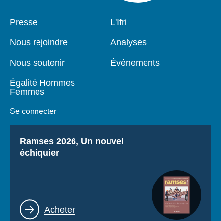
Pied
Presse
Navigation
L'Ifri
de
principale
page
Nous rejoindre
Analyses
Nous soutenir
Événements
Égalité Hommes
Femmes
Se connecter
Titre
Ramses 2026, Un nouvel
échiquier
Lien
Acheter