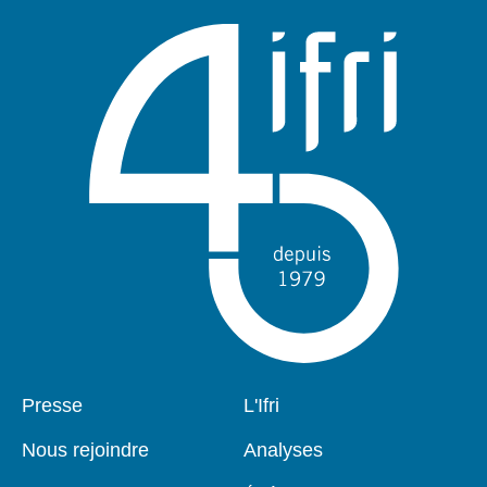
Pied
Presse
Navigation
L'Ifri
de
principale
page
Nous rejoindre
Analyses