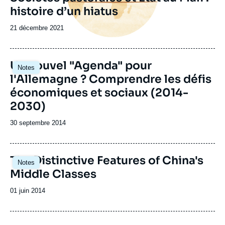
histoire d’un hiatus
Date
21 décembre 2021
de
publication
Un nouvel "Agenda" pour
Notes
l'Allemagne ? Comprendre les défis
économiques et sociaux (2014-
2030)
Date
30 septembre 2014
de
publication
The Distinctive Features of China's
Notes
Middle Classes
Date
01 juin 2014
de
publication