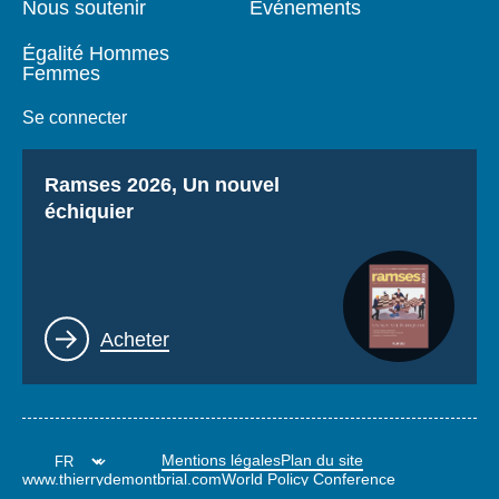
Nous soutenir
Événements
Égalité Hommes
Femmes
Se connecter
Titre
Ramses 2026, Un nouvel
échiquier
Lien
Acheter
Mentions légales
Plan du site
www.thierrydemontbrial.com
World Policy Conference
Blog Politique étrangère