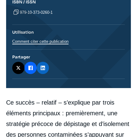
ISBN / ISSN
979-10-373-0260-1
Utilisation
Comment citer cette publication
Partager
Corps
Ce succès – relatif – s’explique par trois
analyses
éléments principaux : premièrement, une
stratégie précoce de dépistage et d’isolement
des personnes contaminées s’appuyant sur