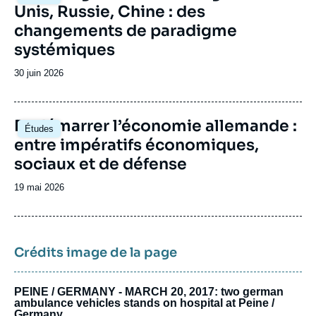
Unis, Russie, Chine : des
thèmes relatifs au multilatéralisme, tel que le
commerce international, la santé, les droits de
changements de paradigme
l’homme et la migration, la non-prolifération et
systémiques
le désarmement. Auparavant, le Cerfa avait
participé au dialogue d’avenir franco-
Date
30 juin 2026
allemand, co-piloté de 2007 à 2020 avec la
de
Deutsche Gesellschaft für auswärtige Politik
publication
(DGAP) et soutenu par la Fondation Robert
Image
Redémarrer l’économie allemande :
Bosch, ou encore le groupe Daniel Vernet
Études
principale
(anciennement Groupe de réflexion franco-
entre impératifs économiques,
allemand) qui avait été fondé en 2014 à
sociaux et de défense
l’initiative de la Fondation Genshagen.
Date
19 mai 2026
de
publication
Crédits image de la page
PEINE / GERMANY - MARCH 20, 2017: two german
ambulance vehicles stands on hospital at Peine /
Germany