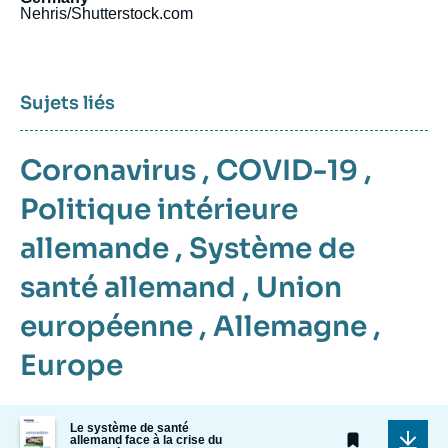
Nehris/Shutterstock.com
Sujets liés
Coronavirus
,
COVID-19
,
Politique intérieure
allemande
,
Système de
santé allemand
,
Union
européenne
,
Allemagne
,
Europe
Image
Le système de santé
de
allemand face à la crise du