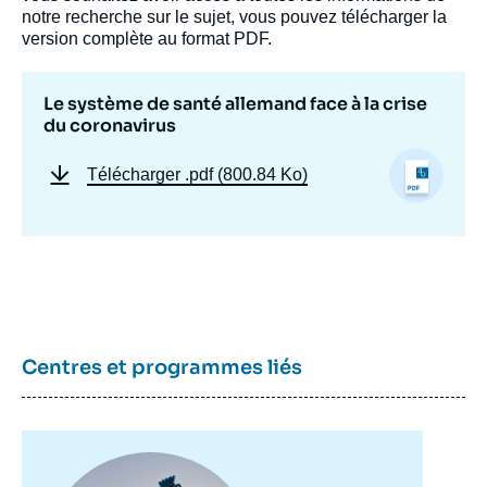
notre recherche sur le sujet, vous pouvez télécharger la
version complète au format PDF.
Le système de santé allemand face à la crise
du coronavirus
Télécharger
.pdf (800.84 Ko)
Image
de
couverture
de
la
publication
Centres et programmes liés
Patrick HASSENTEUFEL, « Le système de
santé allemand face à la crise du
coronavirus », Notes, Notes du Cerfa, Ifri,
Image
25 novembre 2020.
principale