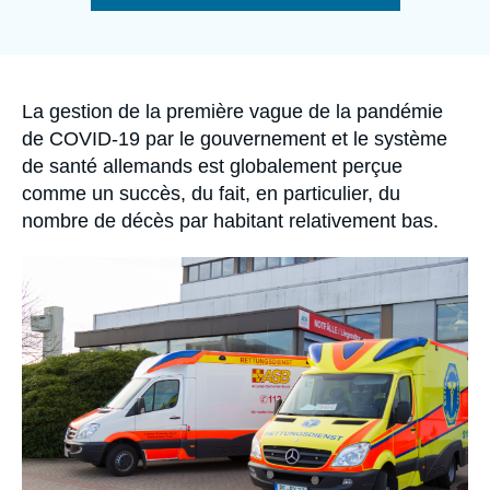
Se connecter
de
la
publication
Nous soutenir
Accroche
La gestion de la première vague de la pandémie
de COVID-19 par le gouvernement et le système
de santé allemands est globalement perçue
comme un succès, du fait, en particulier, du
nombre de décès par habitant relativement bas.
Image
principale