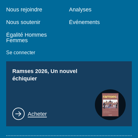
de
principale
page
Nous rejoindre
Analyses
Nous soutenir
Événements
Égalité Hommes
Femmes
Se connecter
Titre
Ramses 2026, Un nouvel
échiquier
Lien
Acheter