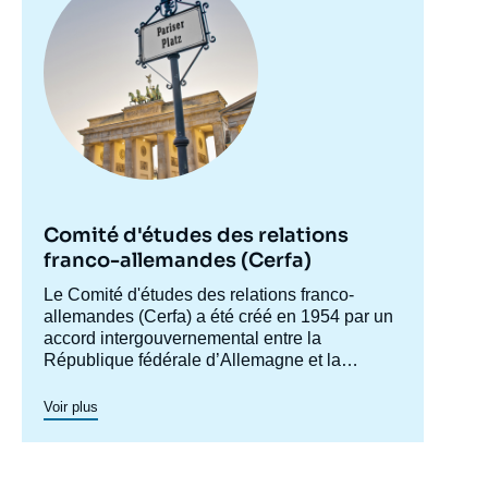
Copier
Comité d'études des relations
franco-allemandes (Cerfa)
Accroche
Le Comité d'études des relations franco-
centre
allemandes (Cerfa) a été créé en 1954 par un
accord intergouvernemental entre la
République fédérale d’Allemagne et la
France, afin de mieux faire connaître
l'Allemagne en France et analyser les
Voir plus
relations franco-allemandes y compris dans
leurs dimensions européennes et
internationales. Dans ses conférences et