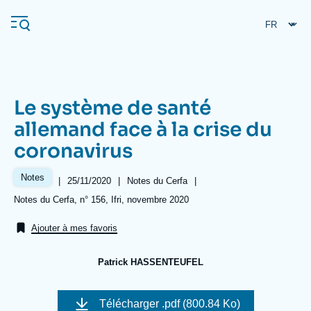
Aller
Panneau de gestion des cookies
au
contenu
principal
Le système de santé
Navigation
allemand face à la crise du
principale
coronavirus
L'Ifri
Notes
|
Date
25/11/2020
|
Référence
Notes du Cerfa
|
de
taxonomie
Analyses
Références
Notes du Cerfa, n° 156, Ifri, novembre 2020
publication
collections
À propos de l'Ifri
Recherches fréquentes
Ajouter à mes favoris
Événements
L'Ifri en bref
Proche-Orient
Patrick HASSENTEUFEL
Image
de
Télécharger
.pdf (800.84 Ko)
couverture