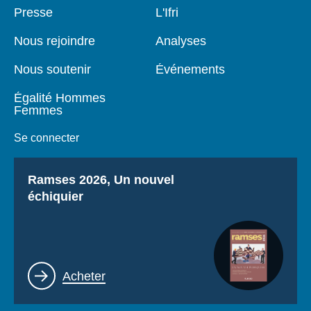
Pied
Presse
Navigation
L'Ifri
de
principale
page
Nous rejoindre
Analyses
Nous soutenir
Événements
Égalité Hommes
Femmes
Se connecter
Titre
Ramses 2026, Un nouvel
échiquier
Lien
Acheter