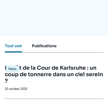
Se connecter
Nous soutenir
Tout voir
Publications
Image
L’arrêt de la Cour de Karlsruhe : un
Notes
principale
coup de tonnerre dans un ciel serein
?
Date
20 octobre 2020
de
publication