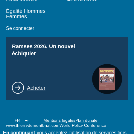
Égalité Hommes
Femmes
Se connecter
Titre
Ramses 2026, Un nouvel
échiquier
Lien
Acheter
Mentions légales
Plan du site
www.thierrydemontbrial.com
World Policy Conference
Blog Politique étrangère
En continuant
vous acceptez l'utilisation de services tiers