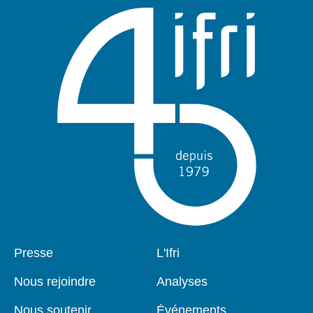
Pied
Presse
Navigation
L'Ifri
de
principale
page
Nous rejoindre
Analyses
Nous soutenir
Événements