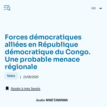
Aller
Panneau de gestion des cookies
au
contenu
principal
Forces démocratiques
Navigation
alliées en République
principale
démocratique du Congo.
L'Ifri
Une probable menace
régionale
Analyses
À propos de l'Ifri
Recherches fréquentes
Notes
|
Date
21/05/2025
de
Événements
L'Ifri en bref
Proche-Orient
publication
Ajouter à mes favoris
Justin MWETAMINWA