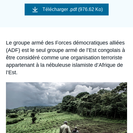
Se connecter
Image
de
Télécharger
.pdf (976.62 Ko)
couverture
de
Nous soutenir
la
publication
Accroche
Le groupe armé des Forces démocratiques alliées
(ADF) est le seul groupe armé de l’Est congolais à
être considéré comme une organisation terroriste
appartenant à la nébuleuse islamiste d’Afrique de
l’Est.
Image
principale