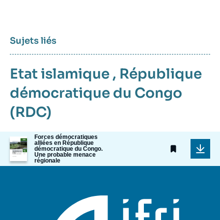
Sujets liés
Etat islamique
,
République
démocratique du Congo
(RDC)
Forces démocratiques
Image
alliées en République
de
démocratique du Congo.
Une probable menace
couverture
régionale
de
la
publication