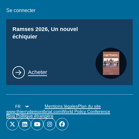
Se connecter
Titre
Ramses 2026, Un nouvel
échiquier
Lien
Acheter
Mentions légales
Plan du site
www.thierrydemontbrial.com
World Policy Conference
Blog Politique étrangère