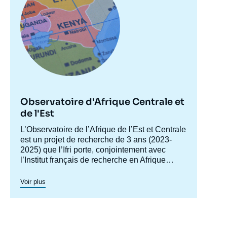
Observatoire d'Afrique Centrale et
de l'Est
Accroche
L’Observatoire de l’Afrique de l’Est et Centrale
centre
est un projet de recherche de 3 ans (2023-
2025) que l’Ifri porte, conjointement avec
l’Institut français de recherche en Afrique
(IFRA) de Nairobi pour le ministère des
Armées et plus particulièrement de sa
Cet observatoire s’intéresse aux principales
Voir plus
Direction générale des Relations
évolutions politiques, sécuritaires et
internationales et de la Stratégie (DGRIS).
géopolitiques à l’œuvre dans les zones
géographiques couvertes par l’observatoire ; il
se matérialise par la production régulière de
Pour ces notes de recherches comme pour