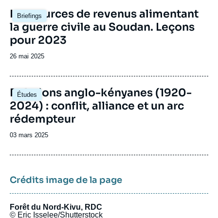
Image
Les sources de revenus alimentant
Briefings
principale
la guerre civile au Soudan. Leçons
pour 2023
Date
26 mai 2025
de
publication
Image
Relations anglo-kényanes (1920-
Études
principale
2024) : conflit, alliance et un arc
rédempteur
Date
03 mars 2025
de
publication
Crédits image de la page
Forêt du Nord-Kivu, RDC
© Eric Isselee/Shutterstock