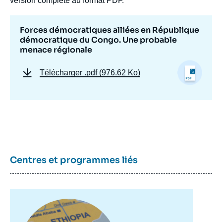
version complète au format PDF.
Forces démocratiques alliées en République
démocratique du Congo. Une probable
menace régionale
Image
de
Télécharger
.pdf (976.62 Ko)
couverture
de
la
publication
Justin MWETAMINWA, « Forces
démocratiques alliées en République
Centres et programmes liés
démocratique du Congo. Une probable
menace régionale », Notes, Ifri, 21 mai
2025.
Copier
Image
principale