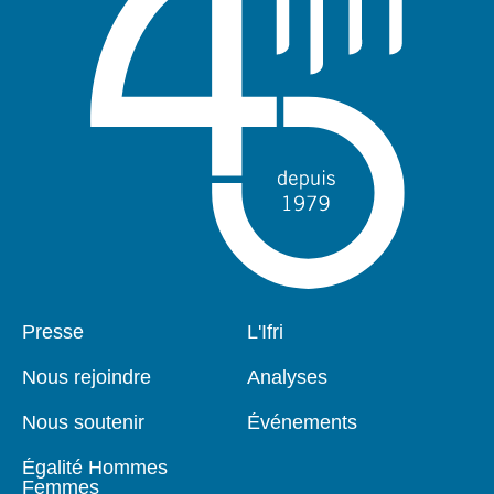
Pied
Presse
Navigation
L'Ifri
de
principale
page
Nous rejoindre
Analyses
Nous soutenir
Événements
Égalité Hommes
Femmes