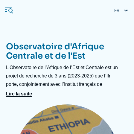
Aller
Panneau de gestion des cookies
au
contenu
principal
Observatoire d'Afrique
Navigation
Centrale et de l'Est
principale
L'Ifri
Accroche
L’Observatoire de l’Afrique de l’Est et Centrale est un
centre
projet de recherche de 3 ans (2023-2025) que l’Ifri
porte, conjointement avec l’Institut français de
Analyses
recherche en Afrique (IFRA) de Nairobi pour le
À propos de l'Ifri
Lire la suite
Recherches fréquentes
ministère des Armées et plus particulièrement de sa
Événements
Image
L'Ifri en bref
Proche-Orient
Direction générale des Relations internationales et de
principale
la Stratégie (DGRIS).
Cet observatoire s’intéresse aux principales