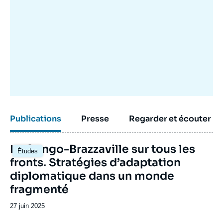
Publications
Presse
Regarder et écouter
Image
Le Congo-Brazzaville sur tous les
Études
principale
fronts. Stratégies d’adaptation
diplomatique dans un monde
fragmenté
Date
27 juin 2025
de