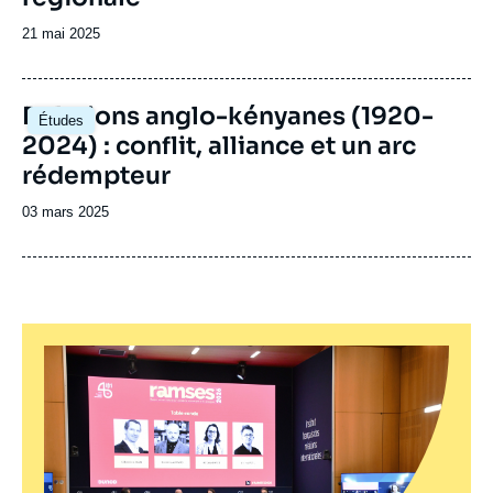
Date
21 mai 2025
de
publication
Image
Relations anglo-kényanes (1920-
Études
principale
2024) : conflit, alliance et un arc
rédempteur
Date
03 mars 2025
de
publication