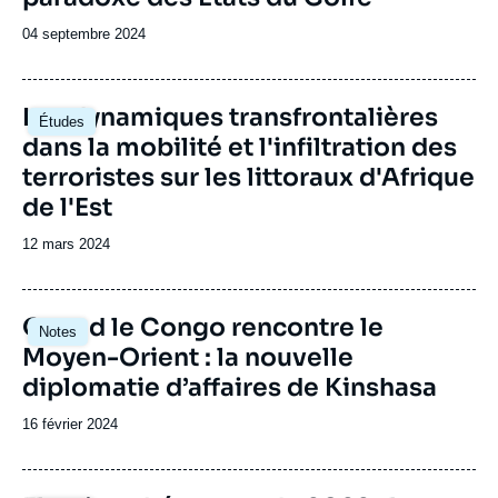
Date
04 septembre 2024
de
publication
Image
Les dynamiques transfrontalières
Études
principale
dans la mobilité et l'infiltration des
terroristes sur les littoraux d'Afrique
de l'Est
Date
12 mars 2024
de
publication
Image
Quand le Congo rencontre le
Notes
principale
Moyen-Orient : la nouvelle
diplomatie d’affaires de Kinshasa
Date
16 février 2024
de
publication