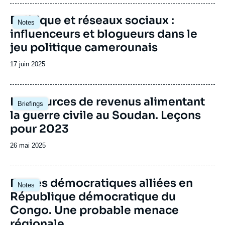
publication
Image
Politique et réseaux sociaux :
Notes
principale
influenceurs et blogueurs dans le
jeu politique camerounais
Date
17 juin 2025
de
publication
Image
Les sources de revenus alimentant
Briefings
principale
la guerre civile au Soudan. Leçons
pour 2023
Date
26 mai 2025
de
publication
Image
Forces démocratiques alliées en
Notes
principale
République démocratique du
Congo. Une probable menace
régionale