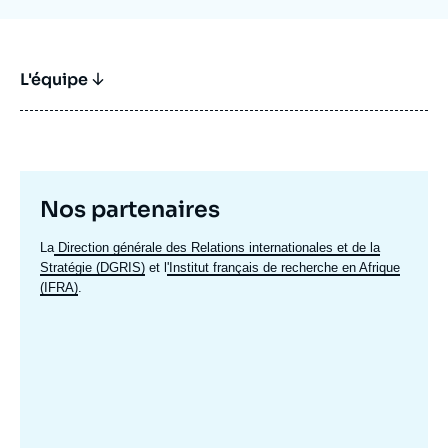
L'équipe
Titre
Nos partenaires
mis
Texte
La
Direction générale des Relations internationales et de la
en
accroche
Stratégie (DGRIS)
et l
'Institut français de recherche en Afrique
avant
(IFRA)
.
Image
mis
en
avant