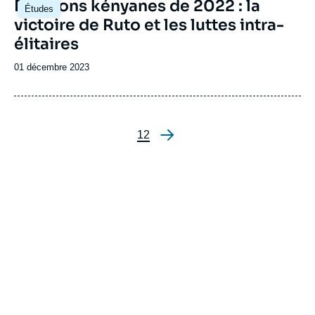
Image
Elections kényanes de 2022 : la
Études
principale
victoire de Ruto et les luttes intra-
élitaires
Date
01 décembre 2023
de
publication
Page
1
Page
2
Pagination