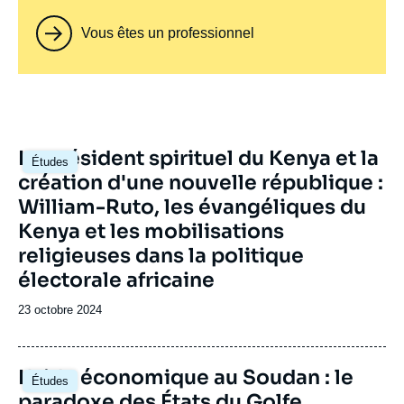
Vous êtes un professionnel
Image
Le président spirituel du Kenya et la
Études
principale
création d'une nouvelle république :
William-Ruto, les évangéliques du
Kenya et les mobilisations
religieuses dans la politique
électorale africaine
Date
23 octobre 2024
de
publication
Image
L'aide économique au Soudan : le
Études
principale
paradoxe des États du Golfe