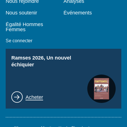
Nous rejoindre
Analyses
Nous soutenir
Événements
Égalité Hommes
Femmes
Se connecter
Titre
Ramses 2026, Un nouvel
échiquier
Lien
Acheter