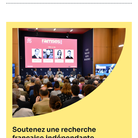
publication
Soutenez une recherche
française indépendante