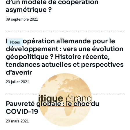
d’un modèle de coopération
asymétrique ?
Date
09 septembre 2021
de
publication
La coopération allemande pour le
Notes
développement : vers une évolution
géopolitique ? Histoire récente,
tendances actuelles et perspectives
d’avenir
Image
principale
Date
20 juillet 2021
de
publication
Pauvreté globale : le choc du
COVID-19
Date
20 mars 2021
de