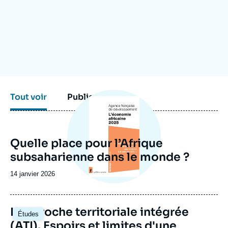
Se connecter
Nous soutenir
Image
Tout voir
Publications
principale
Quelle place pour l’Afrique
subsaharienne dans le monde ?
Date
14 janvier 2026
de
publication
Image
L'approche territoriale intégrée
Études
principale
(ATI). Espoirs et limites d'une