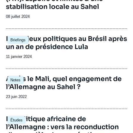
stabilisation locale au Sahel
Date
08 juillet 2024
de
publication
Image
Les enjeux politiques au Brésil après
Briefings
principale
un an de présidence Lula
Date
11 janvier 2024
de
publication
Image
Après le Mali, quel engagement de
Notes
principale
l’Allemagne au Sahel ?
Date
23 juin 2022
de
publication
Image
La politique africaine de
Études
principale
l’Allemagne : vers la reconduction