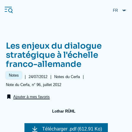
Aller
Panneau de gestion des cookies
au
contenu
principal
Les enjeux du dialogue
Navigation
stratégique à l'échelle
principale
franco-allemande
L'Ifri
Notes
|
Date
24/07/2012
|
Référence
Notes du Cerfa
|
de
taxonomie
Analyses
Références
Note du Cerfa, n° 96, juillet 2012
publication
collections
À propos de l'Ifri
Recherches fréquentes
Ajouter à mes favoris
Événements
L'Ifri en bref
Proche-Orient
Lothar RÜHL
Image
de
Télécharger
.pdf (612.91 Ko)
couverture