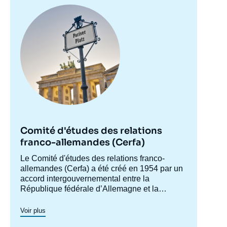
Image
principale
Comité d'études des relations
franco-allemandes (Cerfa)
Accroche
Le Comité d'études des relations franco-
centre
allemandes (Cerfa) a été créé en 1954 par un
accord intergouvernemental entre la
République fédérale d’Allemagne et la
France, afin de mieux faire connaître
l'Allemagne en France et analyser les
Voir plus
relations franco-allemandes y compris dans