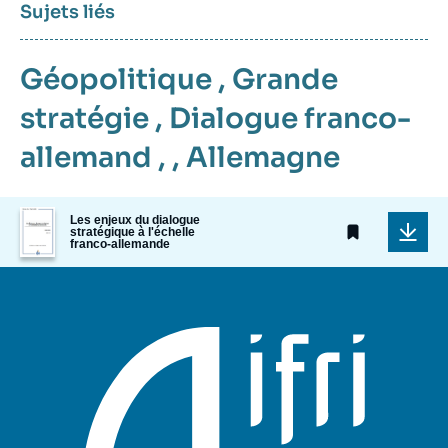
Sujets liés
Géopolitique
,
Grande
stratégie
,
Dialogue franco-
allemand
, ,
Allemagne
Image
Les enjeux du dialogue
de
stratégique à l'échelle
franco-allemande
couverture
de
la
publication