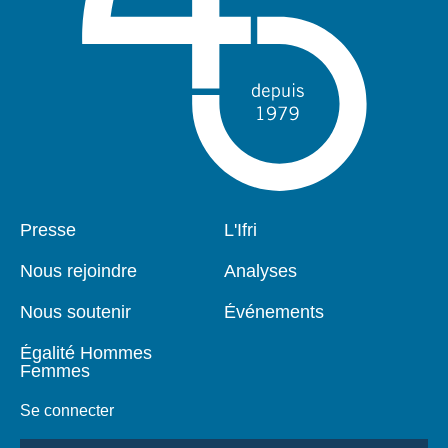
Pied
Presse
Navigation
L'Ifri
de
principale
page
Nous rejoindre
Analyses
Nous soutenir
Événements
Égalité Hommes
Femmes
Se connecter