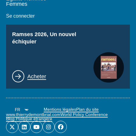
Femmes
Se connecter
Titre
Ramses 2026, Un nouvel
échiquier
Lien
Acheter
Mentions légales
Plan du site
www.thierrydemontbrial.com
World Policy Conference
Blog Politique étrangère