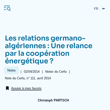
Aller
Panneau de gestion des cookies
au
contenu
principal
Les relations germano-
Navigation
algériennes : Une relance
principale
par la coopération
L'Ifri
énergétique ?
Analyses
Notes
|
Date
02/04/2014
|
Référence
Notes du Cerfa
|
de
taxonomie
À propos de l'Ifri
Recherches fréquentes
Références
Note du Cerfa, n° 111, avril 2014
publication
collections
Événements
L'Ifri en bref
Proche-Orient
Ajouter à mes favoris
Christoph PARTSCH
Image