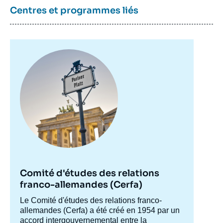
publication
Centres et programmes liés
Christoph PARTSCH, « Les relations
germano-algériennes : Une relance par la
Image
principale
coopération énergétique ? », Notes, Notes
du Cerfa, Ifri, 2 avril 2014.
Copier
Comité d'études des relations
franco-allemandes (Cerfa)
Accroche
Le Comité d'études des relations franco-
centre
allemandes (Cerfa) a été créé en 1954 par un
accord intergouvernemental entre la