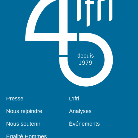
Pied
Presse
Navigation
L'Ifri
de
principale
page
Nous rejoindre
Analyses
Nous soutenir
Événements
Égalité Hommes