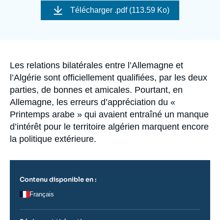
Se connecter
de
Télécharger
.pdf (113.59 Ko)
couverture
de
Nous soutenir
la
publication
Accroche
Les relations bilatérales entre l’Allemagne et
l’Algérie sont officiellement qualifiées, par les deux
parties, de bonnes et amicales. Pourtant, en
Allemagne, les erreurs d’appréciation du «
Printemps arabe » qui avaient entraîné un manque
d’intérêt pour le territoire algérien marquent encore
la politique extérieure.
Contenu disponible en :
Français