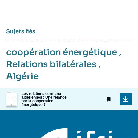
Sujets liés
coopération énergétique
,
Relations bilatérales
,
Algérie
Les relations germano-
Image
algériennes : Une relance
de
par la coopération
couverture
énergétique ?
de
la
publication