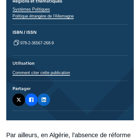
Régions et thématiques
Thématiques
Systèmes Politiques
analyses
Régions
Politique étrangère de l'Allemagne
ISBN / ISSN
978-2-36567-268-9
Utilisation
Comment citer cette publication
Partager
Corps
Par ailleurs, en Algérie, l’absence de réforme
analyses