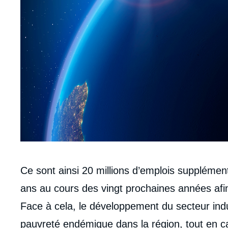
Corps
Ce sont ainsi 20 millions d’emplois supplément
analyses
ans au cours des vingt prochaines années afin
Face à cela, le développement du secteur indus
pauvreté endémique dans la région, tout en ca