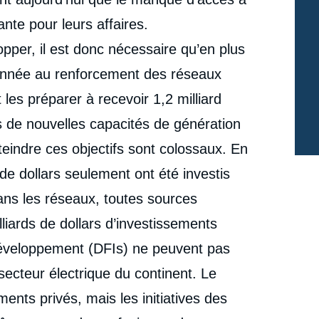
nouvel horizon des réseaux électriques centralisés en
Afrique subsaharienne ? », Notes, Ifri, 22 octobre
ante pour leurs affaires.
cation
2020.
Copier
opper, il est donc nécessaire qu’en plus
it donnée au renforcement des réseaux
t les préparer à recevoir 1,2 milliard
s de nouvelles capacités de génération
teindre ces objectifs sont colossaux. En
 de dollars seulement ont été investis
dans les réseaux, toutes sources
lliards de dollars d’investissements
développement (DFIs) ne peuvent pas
secteur électrique du continent. Le
ents privés, mais les initiatives des