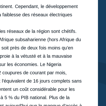
ntinent. Cependant, le développement
la faiblesse des réseaux électriques
 les réseaux de la région sont chétifs.
’Afrique subsaharienne (hors Afrique du
 soit près de deux fois moins qu’en
roie à la vétusté et à la mauvaise
 sur les économies. Le Nigeria
2 coupures de courant par mois,
 l’équivalent de 16 jours complets sans
ntent un coût considérable pour les
e
à 5 % du PIB national. Plus de la
Hugo LE PICARD, « Les technologies numériques :
erture
nt aujourd’hui que le manque d’accès à