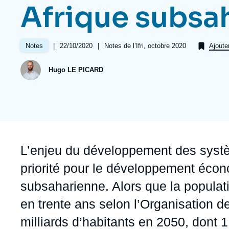
Jeudi 17 septembre 2026 17:30
Afrique subsa
Partenariats et réseaux
Intelligence artificielle
Nous soutenir en tant que professionnel
Guerre en Ukraine
|
Date
22/10/2020
|
Références
Notes de l’Ifri, octobre 2020
Notes
Ajoute
OTAN
de
publication
Hugo LE PICARD
Accroche
L’enjeu du développement des systè
priorité pour le développement écono
subsaharienne. Alors que la populat
en trente ans selon l’Organisation d
milliards d’habitants en 2050, dont 1,