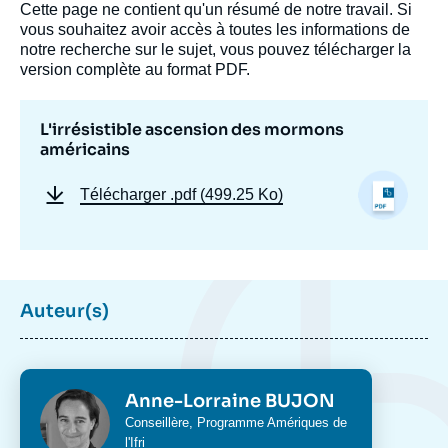
Cette page ne contient qu'un résumé de notre travail. Si
couverture
vous souhaitez avoir accès à toutes les informations de
de
la
notre recherche sur le sujet, vous pouvez télécharger la
publication
version complète au format PDF.
L'irrésistible ascension des mormons
américains
Anne-Lorraine BUJON, « L'irrésistible
ascension des mormons américains »,
Notes, Potomac Papers, Ifri, 11 juillet 2012.
Télécharger
.pdf (499.25 Ko)
Copier
Auteur(s)
Photo
Anne-Lorraine BUJON
Intitulé
Conseillère,
Programme Amériques
de
du
l'Ifri