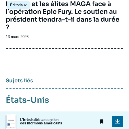
Image
La base et les élites MAGA face à
Éditoriaux
principale
l’opération Epic Fury. Le soutien au
président tiendra-t-il dans la durée
?
Date
13 mars 2026
de
publication
Sujets liés
États-Unis
Image
L'irrésistible ascension
de
des mormons américains
couverture