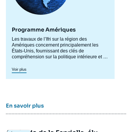
Programme Amériques
Accroche
Les travaux de l’Ifri sur la région des
centre
Amériques concernent principalement les
États-Unis, fournissant des clés de
compréhension sur la politique intérieure et la
société américaines afin de mieux
appréhender les évolutions de la politique
Voir plus
étrangère et de défense du pays ainsi les
questions transatlantiques et commerciales.
Un axe spécifique sur l’Amérique latine créé
en 2023 permet de structurer une recherche
plus active sur cette région. Un
axe de
recherche sur le Canada
a été actif en 2015 et
En savoir plus
en 2016, dont les archives restent
accessibles.
Image