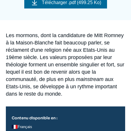
de
Se connecter
Télécharger
.pdf (499.25 Ko)
couverture
de
la
Nous soutenir
publication
Accroche
Les mormons, dont la candidature de Mitt Romney
à la Maison-Blanche fait beaucoup parler, se
réclament d'une religion née aux Etats-Unis au
19ème siècle. Les valeurs proposées par leur
théologie forment un ensemble singulier et fort, sur
lequel il est bon de revenir alors que la
communauté, de plus en plus
mainstream
aux
Etats-Unis, se développe à un rythme important
dans le reste du monde.
Contenu disponible en :
Français