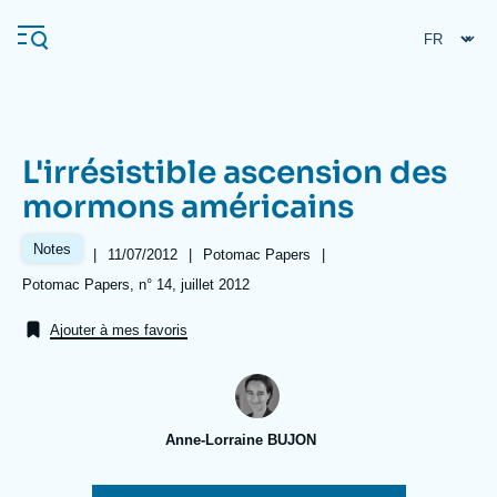
Aller
Panneau de gestion des cookies
au
contenu
principal
L'irrésistible ascension des
Navigation
mormons américains
principale
L'Ifri
Notes
|
Date
11/07/2012
|
Référence
Potomac Papers
|
de
taxonomie
Références
Potomac Papers, n° 14, juillet 2012
publication
collections
Analyses
Ajouter à mes favoris
À propos de l'Ifri
Recherches fréquentes
Événements
L'Ifri en bref
Proche-Orient
Anne-Lorraine BUJON
Image