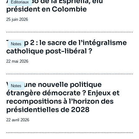
Abelardo de la Espriella, élu
Éditoriaux
principale
président en Colombie
Date
25 juin 2026
de
publication
Image
Trump 2 : le sacre de l’intégralisme
Notes
principale
catholique post-libéral ?
Date
22 mai 2026
de
publication
Image
Vers une nouvelle politique
Notes
principale
étrangère démocrate ? Enjeux et
recompositions à l’horizon des
présidentielles de 2028
Date
22 avril 2026
de
publication