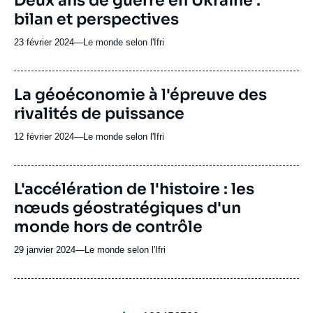
Deux ans de guerre en Ukraine :
ou
de
bilan et perspectives
Spotify
émission
23 février 2024
—
Nom
Le monde selon l'Ifri
du
journal,
revue
URL
La géoéconomie à l'épreuve des
ou
de
rivalités de puissance
Spotify
émission
12 février 2024
—
Nom
Le monde selon l'Ifri
du
journal,
revue
URL
L'accélération de l'histoire : les
ou
de
nœuds géostratégiques d'un
Spotify
émission
monde hors de contrôle
29 janvier 2024
—
Nom
Le monde selon l'Ifri
du
journal,
revue
ou