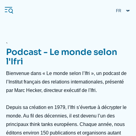
Aller
Panneau de gestion des cookies
au
contenu
principal
`
Podcast - Le monde selon
Navigation
principale
l'Ifri
L'Ifri
Accroche
Bienvenue dans « Le monde selon l’Ifri », un podcast de
header
l’Institut français des relations internationales, présenté
Analyses
par Marc Hecker, directeur exécutif de l'Ifri.
À propos de l'Ifri
Recherches fréquentes
Depuis sa création en 1979, l’Ifri s’évertue à décrypter le
Événements
L'Ifri en bref
Proche-Orient
monde. Au fil des décennies, il est devenu l’un des
principaux think tanks européens. Chaque année, nous
éditons environ 150 publications et organisons autant