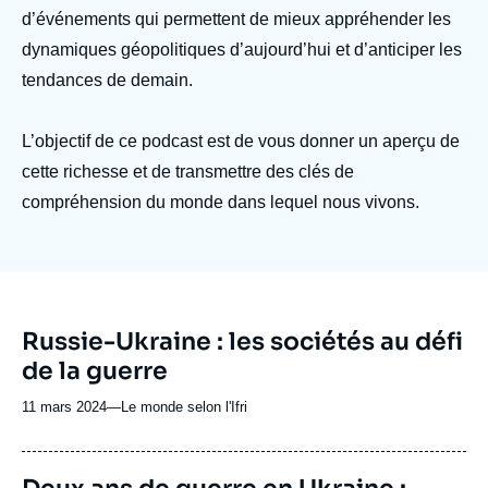
Se connecter
d’événements qui permettent de mieux appréhender les
dynamiques géopolitiques d’aujourd’hui et d’anticiper les
Nous soutenir
tendances de demain.
L’objectif de ce podcast est de vous donner un aperçu de
cette richesse et de transmettre des clés de
compréhension du monde dans lequel nous vivons.
URL
Russie-Ukraine : les sociétés au défi
de
de la guerre
Spotify
11 mars 2024
—
Nom
Le monde selon l'Ifri
du
journal,
revue
URL