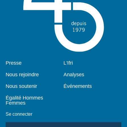
Pied
Presse
Navigation
L'Ifri
de
principale
page
Nous rejoindre
Analyses
Nous soutenir
Événements
Égalité Hommes
Femmes
Se connecter