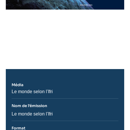
URL
de
Spotify
Média
Nom
Le monde selon l'Ifri
du
journal,
revue
Nom de l'émission
ou
Nom
Le monde selon l'Ifri
émission
de
l'émission
Format