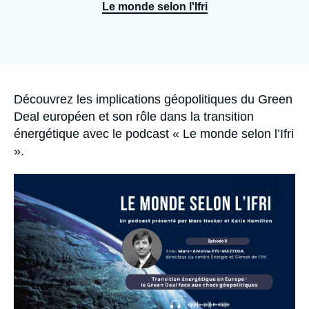
Se connecter
Le monde selon l'Ifri
Nous soutenir
Accroche
Découvrez les implications géopolitiques du
Green
Deal
européen et son rôle dans la transition
énergétique avec le podcast « Le monde selon l’Ifri
».
Image
principale
médiatique