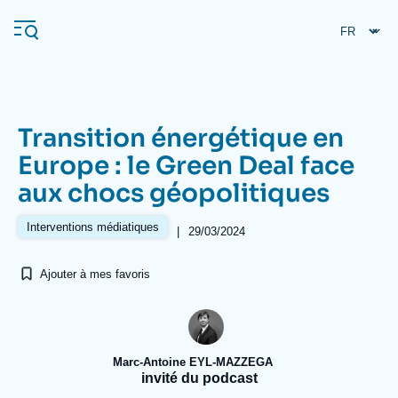
Aller
Panneau de gestion des cookies
au
contenu
principal
Transition énergétique en
Navigation
Europe : le Green Deal face
principale
aux chocs géopolitiques
L'Ifri
Interventions médiatiques
|
29/03/2024
Analyses
Ajouter à mes favoris
À propos de l'Ifri
Recherches fréquentes
Événements
L'Ifri en bref
Proche-Orient
Marc-Antoine EYL-MAZZEGA
invité du podcast