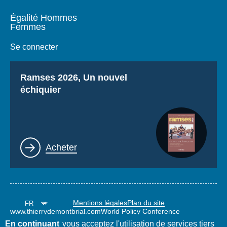
Égalité Hommes
Femmes
Se connecter
Titre
Ramses 2026, Un nouvel
échiquier
Lien
Acheter
Mentions légales
Plan du site
www.thierrydemontbrial.com
World Policy Conference
Blog Politique étrangère
En continuant
vous acceptez l'utilisation de services tiers