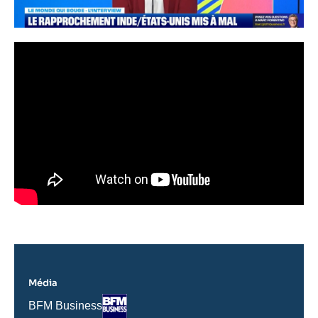
Média
Logo
Nom
BFM Business
du