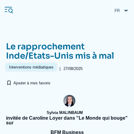
Aller
Panneau de gestion des cookies
au
contenu
principal
Le rapprochement
Navigation
Inde/Etats-Unis mis à mal
principale
L'Ifri
Interventions médiatiques
|
27/08/2025
Ajouter à mes favoris
Analyses
À propos de l'Ifri
Recherches fréquentes
Événements
L'Ifri en bref
Proche-Orient
Sylvia MALINBAUM
invitée de Caroline Loyer dans "Le Monde qui bouge"
sur
BFM Business