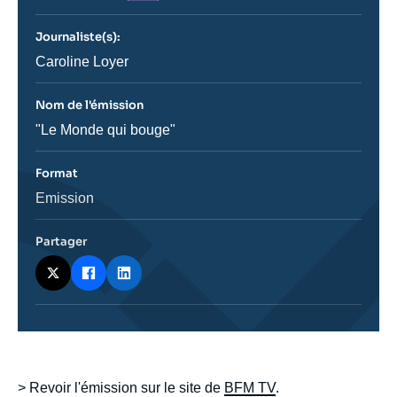
journal,
revue
Journaliste(s):
ou
émission
Journaliste
Caroline Loyer
Nom de l'émission
Nom
"Le Monde qui bouge"
de
l'émission
Format
Catégorie
Emission
journalistique
Partager
body
> Revoir l'émission sur le site de
BFM TV
.