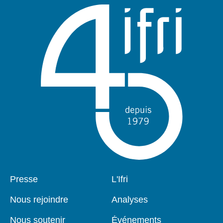
Pied
Presse
Navigation
L'Ifri
de
principale
page
Nous rejoindre
Analyses
Nous soutenir
Événements