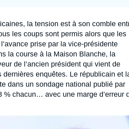
Ramses
Europe
R
S
Politique étrangère
Russie - Eurasie
D
T
icaines, la tension est à son comble ent
Podcast
Afrique du Nord et Moyen-Orient
ous les coups sont permis alors que les
l’avance prise par la vice-présidente
ns la course à la Maison Blanche, la
r de l’ancien président qui vient de
es dernières enquêtes. Le républicain et l
ite dans un sondage national publié par
8 % chacun… avec une marge d’erreur 