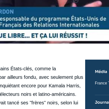
ains États-clés, comme la
Média
par ailleurs fondu, avec seulement plus
Nom
France
inquiétant encore pour Kamala Harris,
du
journal,
 électeurs noirs et latino-américains.
revue
ou
Journal
t tancé ses "frères" noirs, selon lui
émissio