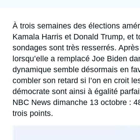
Jeudi 17 septembre 2026 17:30
Partenariats et réseaux
Intelligence artificielle
Nous soutenir en tant que professionnel
Guerre en Ukraine
Accroche
À trois semaines des élections amér
OTAN
Kamala Harris et Donald Trump, et t
sondages sont très resserrés. Après 
lorsqu’elle a remplacé Joe Biden da
dynamique semble désormais en faveu
combler son retard si l’on en croit l
démocrate sont ainsi à égalité parfa
NBC News dimanche 13 octobre : 4
trois points.
Image
principale
médiatique