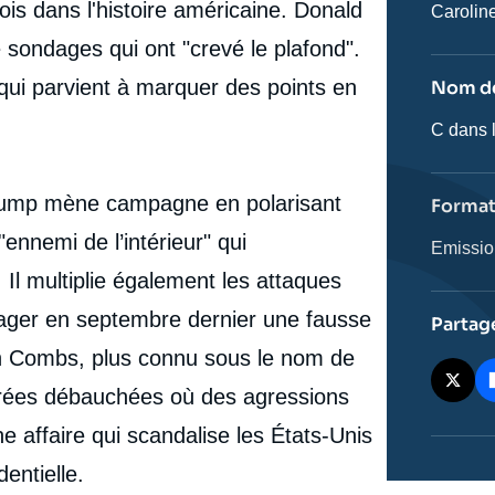
ois dans l'histoire américaine. Donald
Journali
Caroli
e sondages qui ont "crevé le plafond".
n qui parvient à marquer des points en
Nom de
Nom
C dans l
de
l'émissi
 Trump mène campagne en polarisant
Forma
"ennemi de l’intérieur" qui
Catégor
Emissi
journali
. Il multiplie également les attaques
rtager en septembre dernier une fausse
Partag
n Combs, plus connu sous le nom de
oirées débauchées où des agressions
e affaire qui scandalise les États-Unis
entielle.