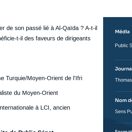
er de son passé lié à Al-Qaïda ? A-t-il
Média
ficie-t-il des faveurs de dirigeants
Nom
Public 
du
journal,
revue
ou
Journal
émissio
 Turquie/Moyen-Orient de l'Ifri
Journali
Thomas
ialiste du Moyen-Orient
Nom de
 internationale à LCI, ancien
Nom
Sens Pu
de
l'émissi
Forma