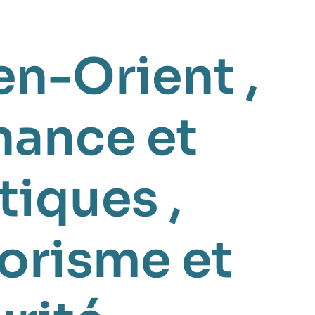
en-Orient
,
ance et
tiques
,
rorisme et