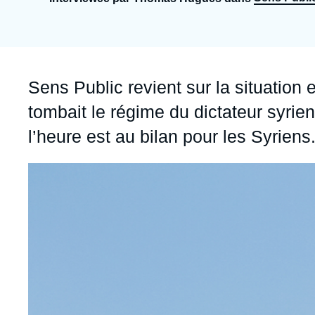
Jeudi 17 septembre 2026 17:30
Partenariats et réseaux
Intelligence artificielle
Nous soutenir en tant que professionnel
Guerre en Ukraine
OTAN
Accroche
Sens Public revient sur la situation 
tombait le régime du dictateur syrie
l’heure est au bilan pour les Syriens.
Image
principale
médiatique