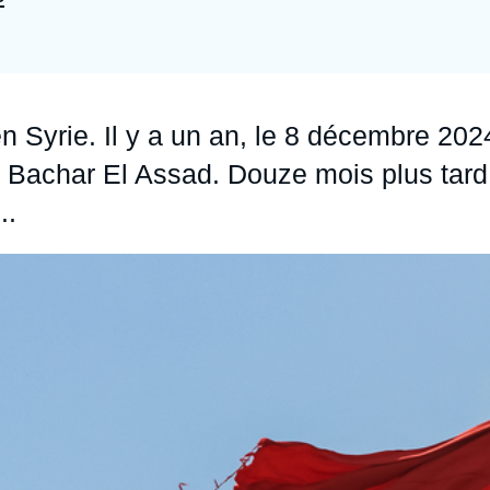
Ramses
Europe
R
S
Politique étrangère
Russie - Eurasie
D
T
Podcast
Afrique du Nord et Moyen-Orient
en Syrie. Il y a un an, le 8 décembre 202
n Bachar El Assad. Douze mois plus tard
..