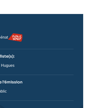
Logo
Sénat
iste(s):
n
ste
 Hugues
 l'émission
blic
on
t