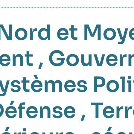
 Nord et Moy
ent
,
Gouvern
ystèmes Poli
Défense
,
Ter