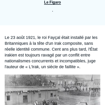
Se connecter
Le Figaro
.
Nous soutenir
Accroche
Le 23 août 1921, le roi Fayçal était installé par les
Britanniques à la tête d'un Irak composite, sans
réelle identité commune. Cent ans plus tard, l'État
irakien est toujours ravagé par un conflit entre
nationalismes concurrents et incompatibles, juge
l'auteur de « L'Irak, un siècle de faillite ».
Image
principale
médiatique