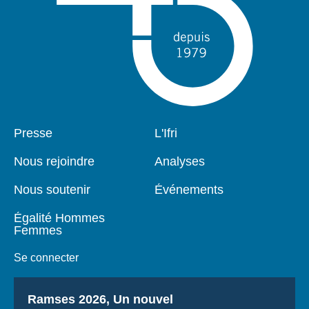
Pied
Presse
Navigation
L'Ifri
de
principale
page
Nous rejoindre
Analyses
Nous soutenir
Événements
Égalité Hommes
Femmes
Se connecter
Titre
Ramses 2026, Un nouvel