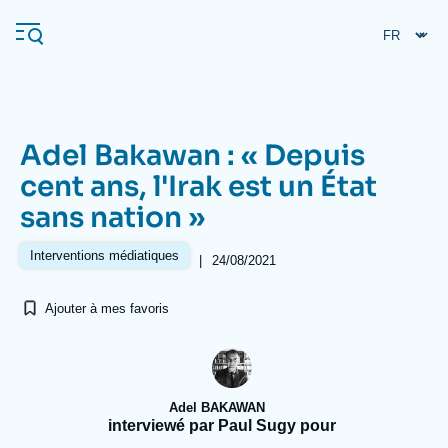
Aller
Panneau de gestion des cookies
au
contenu
principal
Adel Bakawan : « Depuis
Navigation
cent ans, l'Irak est un État
principale
sans nation »
L'Ifri
Interventions médiatiques
|
24/08/2021
Analyses
Ajouter à mes favoris
À propos de l'Ifri
Recherches fréquentes
Événements
L'Ifri en bref
Proche-Orient
Adel BAKAWAN
interviewé par Paul Sugy pour